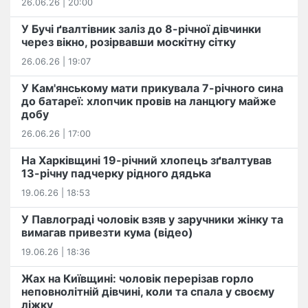
26.06.26 | 20:00
У Бучі ґвалтівник заліз до 8-річної дівчинки
через вікно, розірвавши москітну сітку
26.06.26 | 19:07
У Кам'янському мати прикувала 7-річного сина
до батареї: хлопчик провів на ланцюгу майже
добу
26.06.26 | 17:00
На Харківщині 19-річний хлопець​ ️зґвалтував
13-річну падчерку рідного дядька
19.06.26 | 18:53
У Павлограді чоловік взяв у заручники жінку та
вимагав привезти кума (відео)
19.06.26 | 18:36
Жах на Київщині: чоловік перерізав горло
неповнолітній дівчині, коли та спала у своєму
ліжку