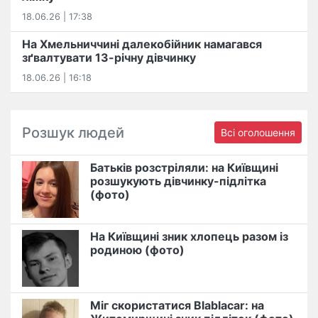
18.06.26 | 17:38
На Хмельниччині далекобійник намагався
зґвалтувати 13-річну дівчинку
18.06.26 | 16:18
Розшук людей
Всі оголошення
Батьків розстріляли: на Київщині
розшукують дівчинку-підлітка
(фото)
На Київщині зник хлопець разом із
родиною (фото)
Міг скористатися Blablacar: на