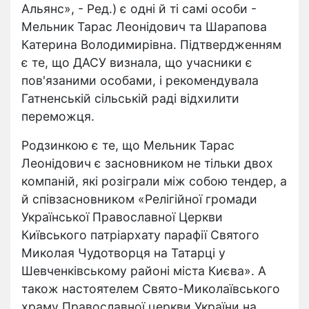
Альянс», - Ред.) є одні й ті самі особи -
Мельник Тарас Леонідович та Шарапова
Катерина Володимирівна. Підтвердженням
є те, що ДАСУ визнала, що учасники є
пов'язаними особами, і рекомендувала
Гатненській сільській раді відхилити
переможця.
Родзинкою є те, що Мельник Тарас
Леонідович є засновником не тільки двох
компаній, які розіграли між собою тендер, а
й співзасновником «Релігійної громади
Української Православної Церкви
Київського патріархату парафії Святого
Миколая Чудотворця на Татарці у
Шевченківському районі міста Києва». А
також настоятелем Свято-Миколаївського
храму Православної церкви України на