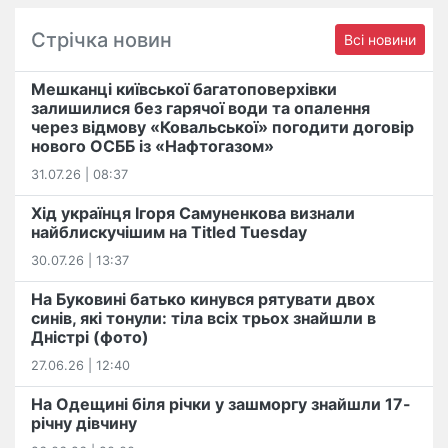
Стрічка новин
Всі новини
Мешканці київської багатоповерхівки
залишилися без гарячої води та опалення
через відмову «Ковальської» погодити договір
нового ОСББ із «Нафтогазом»
31.07.26 | 08:37
Хід українця Ігоря Самуненкова визнали
найблискучішим на Titled Tuesday
30.07.26 | 13:37
На Буковині батько кинувся рятувати двох
синів, які тонули: тіла всіх трьох знайшли в
Дністрі (фото)
27.06.26 | 12:40
На Одещині біля річки у зашморгу знайшли 17-
річну дівчину