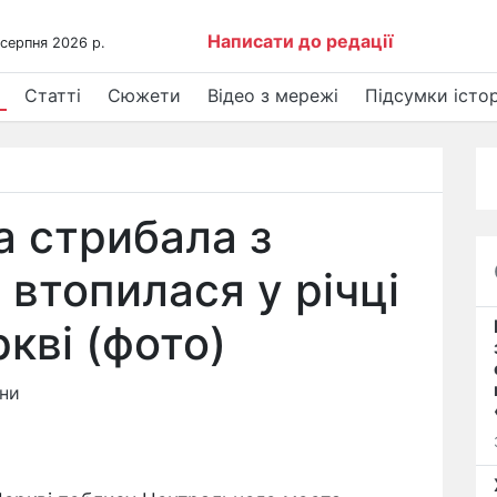
Написати до редації
 серпня 2026 р.
Статті
Сюжети
Відео з мережі
Підсумки істор
а стрибала з
і втопилася у річці
ркві (фото)
ини