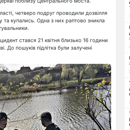
 Церкві поблизу Центрального моста.
області, четверо подруг проводили дозвілля
ду та купались. Одна з них раптово зникла
ятувальники.
цидент стався 21 квітня близько 16 години
і. До пошуків підлітка були залучені