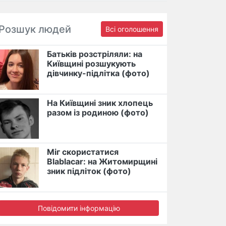
Розшук людей
Всі оголошення
Батьків розстріляли: на
Київщині розшукують
дівчинку-підлітка (фото)
На Київщині зник хлопець
разом із родиною (фото)
Міг скористатися
Blablacar: на Житомирщині
зник підліток (фото)
Повідомити інформацію