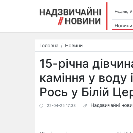
Недiля, 9
Новини
Головна
Новини
15-річна дівчин
каміння у воду 
Рось у Білій Це
Надзвичайні нов
22-04-25 17:33