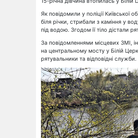
15-річна дівчина втопилась у Білій
Як повідомили у поліції Київської 
біля річки, стрибали з каміння у во
під водою. Згодом її тіло дістали р
За повідомленнями місцевих ЗМІ, ін
на центральному мосту у Білій Церкв
рятувальники та відповідні служби.