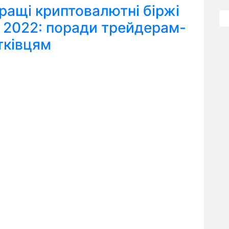
ращі криптовалютні біржі
я 2022: поради трейдерам-
тківцям