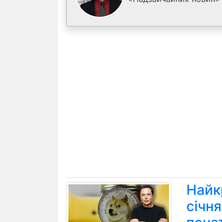
Найк
січн