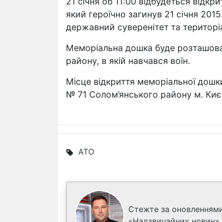
21 січня об 11:00 відбудеться відк
який героїчно загинув 21 січня 20
державний суверенітет та територіа
Меморіальна дошка буде розташова
району, в якій навчався воїн.
Місце відкриття меморіальної дошки
№ 71 Солом’янського району м. Киє
АТО
Стежте за оновленнями
«Надзвичайних новин»