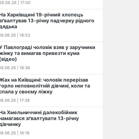
26.06.26 | 17:00
На Харківщині 19-річний хлопець​
️зґвалтував 13-річну падчерку рідного
дядька
19.06.26 | 18:53
У Павлограді чоловік взяв у заручники
жінку та вимагав привезти кума
(відео)
19.06.26 | 18:36
Жах на Київщині: чоловік перерізав
горло неповнолітній дівчині, коли та
спала у своєму ліжку
18.06.26 | 17:38
На Хмельниччині далекобійник
намагався зґвалтувати 13-річну
дівчинку
18.06.26 | 16:18