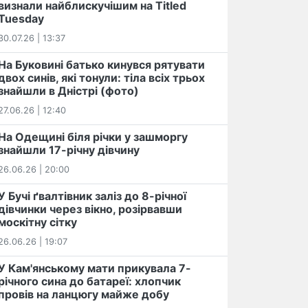
визнали найблискучішим на Titled
Tuesday
30.07.26 | 13:37
На Буковині батько кинувся рятувати
двох синів, які тонули: тіла всіх трьох
знайшли в Дністрі (фото)
27.06.26 | 12:40
На Одещині біля річки у зашморгу
знайшли 17-річну дівчину
26.06.26 | 20:00
У Бучі ґвалтівник заліз до 8-річної
дівчинки через вікно, розірвавши
москітну сітку
26.06.26 | 19:07
У Кам'янському мати прикувала 7-
річного сина до батареї: хлопчик
провів на ланцюгу майже добу