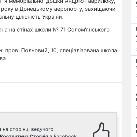
риття меморіальної дошки Андрію Гаврилюку,
15 року в Донецькому аеропорту, захищаючи
льну цілісність України.
на на стінах школи № 71 Солом’янського
: пров. Польовий, 10, спеціалізована школа
ва
 на сторінці ведучого
Костянтина Стогнія
в Facebook