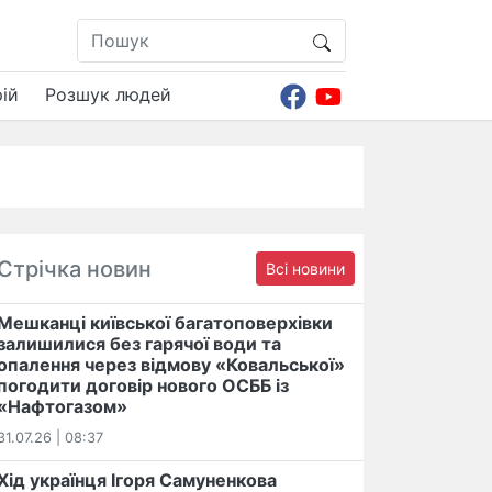
ій
Розшук людей
Стрічка новин
Всі новини
Мешканці київської багатоповерхівки
залишилися без гарячої води та
опалення через відмову «Ковальської»
погодити договір нового ОСББ із
«Нафтогазом»
31.07.26 | 08:37
Хід українця Ігоря Самуненкова