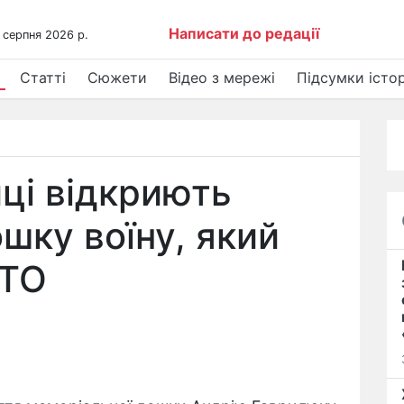
Написати до редації
 серпня 2026 р.
Статті
Сюжети
Відео з мережі
Підсумки істор
иці відкриють
шку воїну, який
АТО