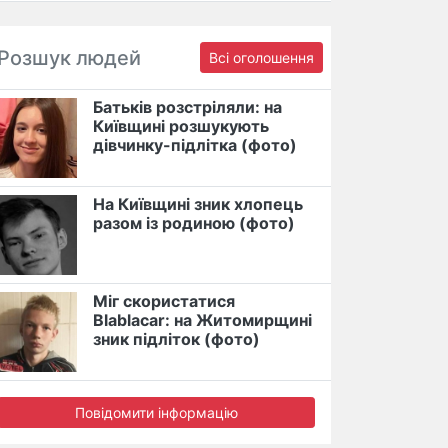
Розшук людей
Всі оголошення
Батьків розстріляли: на
Київщині розшукують
дівчинку-підлітка (фото)
На Київщині зник хлопець
разом із родиною (фото)
Міг скористатися
Blablacar: на Житомирщині
зник підліток (фото)
Повідомити інформацію