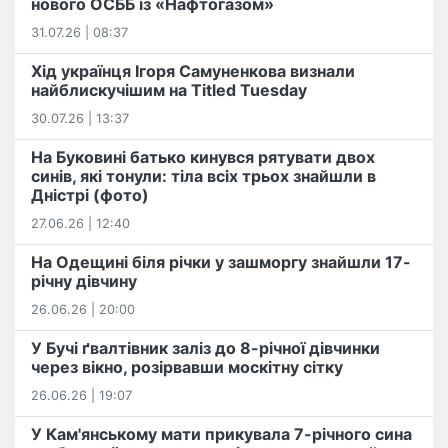
нового ОСББ із «Нафтогазом»
31.07.26 | 08:37
Хід українця Ігоря Самуненкова визнали
найблискучішим на Titled Tuesday
30.07.26 | 13:37
На Буковині батько кинувся рятувати двох
синів, які тонули: тіла всіх трьох знайшли в
Дністрі (фото)
27.06.26 | 12:40
На Одещині біля річки у зашморгу знайшли 17-
річну дівчину
26.06.26 | 20:00
У Бучі ґвалтівник заліз до 8-річної дівчинки
через вікно, розірвавши москітну сітку
26.06.26 | 19:07
У Кам'янському мати прикувала 7-річного сина