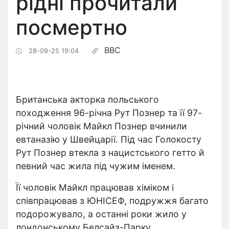
рідні прочитали
посмертно
BBC
28-09-25 19:04
Британська акторка польського
походження 96-річна Рут Познер та її 97-
річний чоловік Майкл Познер вчинили
евтаназію у Швейцарії. Під час Голокосту
Рут Познер втекла з нацистського гетто й
певний час жила під чужим іменем.
Її чоловік Майкл працював хіміком і
співпрацював з ЮНІСЕФ, подружжя багато
подорожувало, а останні роки жило у
лондонському Белсайз-Парку.