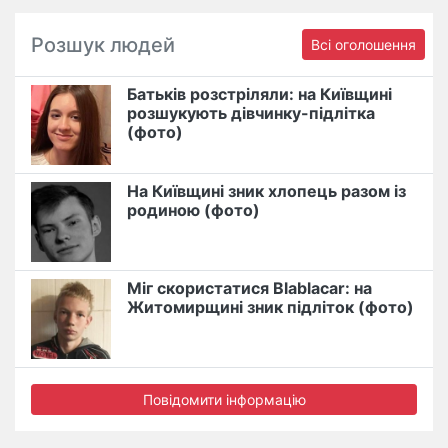
Розшук людей
Всі оголошення
Батьків розстріляли: на Київщині
розшукують дівчинку-підлітка
(фото)
На Київщині зник хлопець разом із
родиною (фото)
Міг скористатися Blablacar: на
Житомирщині зник підліток (фото)
Повідомити інформацію