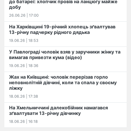
до батареї: хлопчик провів на ланцюгу майже
добу
26.06.26 | 17:00
На Харківщині 19-річний хлопець​ ️зґвалтував
13-річну падчерку рідного дядька
19.06.26 | 18:53
У Павлограді чоловік взяв у заручники жінку та
вимагав привезти кума (відео)
19.06.26 | 18:36
Жах на Київщині: чоловік перерізав горло
неповнолітній дівчині, коли та спала у своєму
ліжку
18.06.26 | 17:38
На Хмельниччині далекобійник намагався
зґвалтувати 13-річну дівчинку
18.06.26 | 16:18