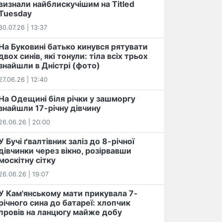
визнали найблискучішим на Titled
Tuesday
30.07.26 | 13:37
На Буковині батько кинувся рятувати
двох синів, які тонули: тіла всіх трьох
знайшли в Дністрі (фото)
27.06.26 | 12:40
На Одещині біля річки у зашморгу
знайшли 17-річну дівчину
26.06.26 | 20:00
У Бучі ґвалтівник заліз до 8-річної
дівчинки через вікно, розірвавши
москітну сітку
26.06.26 | 19:07
У Кам'янському мати прикувала 7-
річного сина до батареї: хлопчик
провів на ланцюгу майже добу