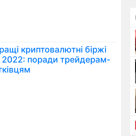
ращі криптовалютні біржі
я 2022: поради трейдерам-
тківцям