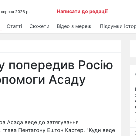
Написати до редації
 серпня 2026 р.
Статті
Сюжети
Відео з мережі
Підсумки істор
у попередив Росію
опомоги Асаду
ра Асада веде до затягування
є глава Пентагону Ештон Картер. "Куди веде