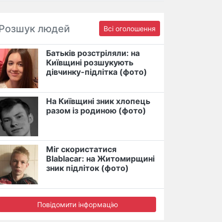
Розшук людей
Всі оголошення
Батьків розстріляли: на
Київщині розшукують
дівчинку-підлітка (фото)
На Київщині зник хлопець
разом із родиною (фото)
Міг скористатися
Blablacar: на Житомирщині
зник підліток (фото)
Повідомити інформацію