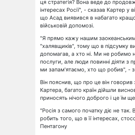
ця стратегія? Вона веде до продовж
інтересах Росії", - сказав Картер у
що Асад виявився в набагато кращо
військовій допомозі.
"Я прямо кажу нашим заокеанським
"халявщиків", тому що в підсумку в
допомагав, а хто ні. Ми не робимо 
послуги, але люди повинні діяти з 
ми запам'ятаємо, хто що робив", - 
Він пояснив, що про це він говорив
Картера, багато країн дійшли висновк
приносять нічого доброго і це їм ще
"Росія з самого початку діє не так. 
робить того, що в її інтересах, стос
Пентагону