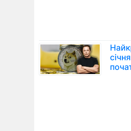
Найк
січн
поча