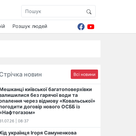
ій
Розшук людей
Стрічка новин
Всі новини
Мешканці київської багатоповерхівки
залишилися без гарячої води та
опалення через відмову «Ковальської»
погодити договір нового ОСББ із
«Нафтогазом»
31.07.26 | 08:37
Хід українця Ігоря Самуненкова