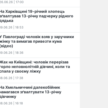
26.06.26 | 17:00
На Харківщині 19-річний хлопець​
️зґвалтував 13-річну падчерку рідного
дядька
19.06.26 | 18:53
У Павлограді чоловік взяв у заручники
жінку та вимагав привезти кума
(відео)
19.06.26 | 18:36
Жах на Київщині: чоловік перерізав
горло неповнолітній дівчині, коли та
спала у своєму ліжку
18.06.26 | 17:38
На Хмельниччині далекобійник
намагався зґвалтувати 13-річну
дівчинку
18.06.26 | 16:18