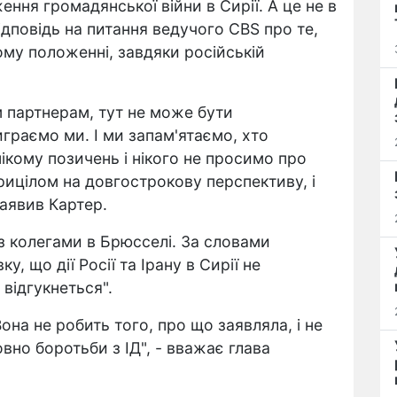
ення громадянської війни в Сирії. А це не в
 відповідь на питання ведучого CBS про те,
му положенні, завдяки російській
 партнерам, тут не може бути
играємо ми. І ми запам'ятаємо, хто
нікому позичень і нікого не просимо про
прицілом на довгострокову перспективу, і
заявив Картер.
 з колегами в Брюсселі. За словами
у, що дії Росії та Ірану в Сирії не
 відгукнеться".
Вона не робить того, про що заявляла, і не
овно боротьби з ІД", - вважає глава