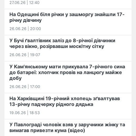
27.06.26 | 12:40
На Одещині біля річки у зашморгу знайшли 17-
річну дівчину
26.06.26 | 20:00
У Бучі ґвалтівник заліз до 8-річної дівчинки
через вікно, розірвавши москітну сітку
26.06.26 | 19:07
У Кам'янському мати прикувала 7-річного сина
до батареї: хлопчик провів на ланцюгу майже
добу
26.06.26 | 17:00
На Харківщині 19-річний хлопець​ ️зґвалтував
13-річну падчерку рідного дядька
19.06.26 | 18:53
У Павлограді чоловік взяв у заручники жінку та
вимагав привезти кума (відео)