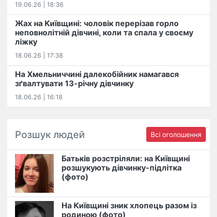
19.06.26 | 18:36
Жах на Київщині: чоловік перерізав горло
неповнолітній дівчині, коли та спала у своєму
ліжку
18.06.26 | 17:38
На Хмельниччині далекобійник намагався
зґвалтувати 13-річну дівчинку
18.06.26 | 16:18
Розшук людей
Всі оголошення
Батьків розстріляли: на Київщині
розшукують дівчинку-підлітка
(фото)
На Київщині зник хлопець разом із
родиною (фото)