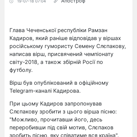
Апостроф
19-07-18 07:04
Глава Чеченської республіки Рамзан
Кадиров, який раніше відповідав у віршах
російському гумористу Семену Слєпакову,
написав вірш, присвячений чемпіонату
світу-2018, а також збірній Росії по
футболу.
Вірш був опублікований в офіційному
Telegram-каналі Кадирова.
При цьому Кадиров запропонував
Слєпакову зробити з цього вірша пісню:
"Можливо, прочитавши його, десь
переробивши під свій мотив, Слєпаков
зробить пісню, яку співатиме вся країна".