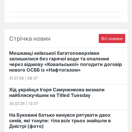
Стрічка новин
Всі новини
Мешканці київської багатоповерхівки
залишилися без гарячої води та опалення
через відмову «Ковальської» погодити договір
нового ОСББ із «Нафтогазом»
31.07.26 | 08:37
Хід українця Ігоря Самуненкова визнали
найблискучішим на Titled Tuesday
30.07.26 | 13:37
На Буковині батько кинувся рятувати двох
синів, які тонули: тіла всіх трьох знайшли в
Дністрі (фото)