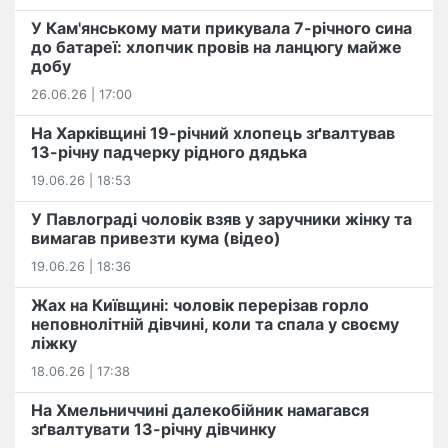
У Кам'янському мати прикувала 7-річного сина
до батареї: хлопчик провів на ланцюгу майже
добу
26.06.26 | 17:00
На Харківщині 19-річний хлопець​ ️зґвалтував
13-річну падчерку рідного дядька
19.06.26 | 18:53
У Павлограді чоловік взяв у заручники жінку та
вимагав привезти кума (відео)
19.06.26 | 18:36
Жах на Київщині: чоловік перерізав горло
неповнолітній дівчині, коли та спала у своєму
ліжку
18.06.26 | 17:38
На Хмельниччині далекобійник намагався
зґвалтувати 13-річну дівчинку