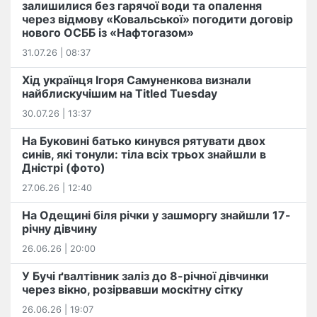
залишилися без гарячої води та опалення
через відмову «Ковальської» погодити договір
нового ОСББ із «Нафтогазом»
31.07.26 | 08:37
Хід українця Ігоря Самуненкова визнали
найблискучішим на Titled Tuesday
30.07.26 | 13:37
На Буковині батько кинувся рятувати двох
синів, які тонули: тіла всіх трьох знайшли в
Дністрі (фото)
27.06.26 | 12:40
На Одещині біля річки у зашморгу знайшли 17-
річну дівчину
26.06.26 | 20:00
У Бучі ґвалтівник заліз до 8-річної дівчинки
через вікно, розірвавши москітну сітку
26.06.26 | 19:07