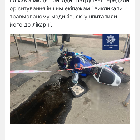
поїхав з місця пригоди. Патрульні передали
орієнтування іншим екіпажам і викликали
травмованому медиків, які ушпиталили
його до лікарні.