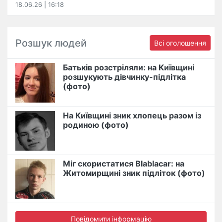
18.06.26 | 16:18
Розшук людей
Всі оголошення
Батьків розстріляли: на Київщині
розшукують дівчинку-підлітка
(фото)
На Київщині зник хлопець разом із
родиною (фото)
Міг скористатися Blablacar: на
Житомирщині зник підліток (фото)
Повідомити інформацію