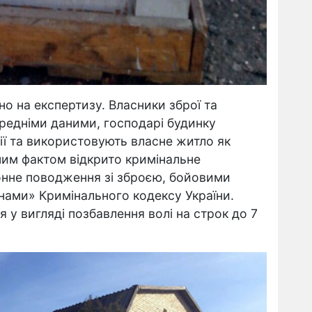
о на експертизу. Власники зброї та
редніми даними, господарі будинку
ії та використовують власне житло як
ним фактом відкрито кримінальне
конне поводження зі зброєю, бойовими
ами» Кримінального кодексу України.
я у вигляді позбавлення волі на строк до 7