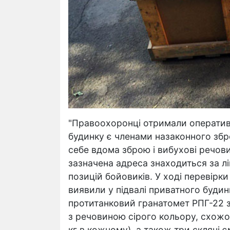
"Правоохоронці отримали оператив
будинку є членами назаконного збр
себе вдома зброю і вибухові речов
зазначена адреса знаходиться за лі
позицій бойовиків. У ході перевірк
виявили у підвалі приватного буди
протитанковий гранатомет РПГ-22 з
з речовиною сірого кольору, схожо
кг в кожному), а також три скляні 