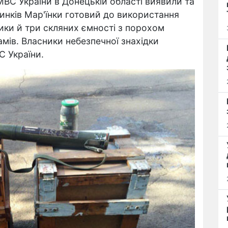
МВС України в Донецькій області виявили та
инків Мар'їнки готовий до використання
ики й три скляних ємності з порохом
мів. Власники небезпечної знахідки
С України.