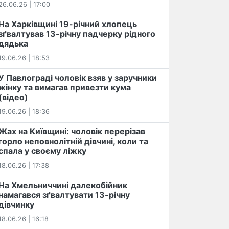
26.06.26 | 17:00
На Харківщині 19-річний хлопець​
️зґвалтував 13-річну падчерку рідного
дядька
19.06.26 | 18:53
У Павлограді чоловік взяв у заручники
жінку та вимагав привезти кума
(відео)
19.06.26 | 18:36
Жах на Київщині: чоловік перерізав
горло неповнолітній дівчині, коли та
спала у своєму ліжку
18.06.26 | 17:38
На Хмельниччині далекобійник
намагався зґвалтувати 13-річну
дівчинку
18.06.26 | 16:18