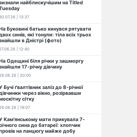
визнали найблискучішим на Titled
Tuesday
30.07.26 | 13:37
На Буковині батько кинувся рятувати
двох синів, які тонули: тіла всіх трьох
знайшли в Дністрі (фото)
27.06.26 | 12:40
На Одещині біля річки у зашморгу
знайшли 17-річну дівчину
26.06.26 | 20:00
У Бучі ґвалтівник заліз до 8-річної
дівчинки через вікно, розірвавши
москітну сітку
26.06.26 | 19:07
У Кам'янському мати прикувала 7-
річного сина до батареї: хлопчик
провів на ланцюгу майже добу