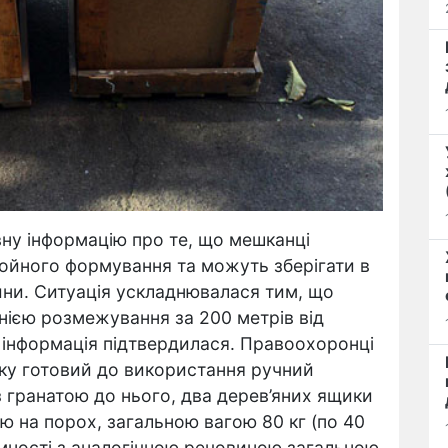
ну інформацію про те, що мешканці
ойного формування та можуть зберігати в
ини. Ситуація ускладнювалася тим, що
нією розмежування за 200 метрів від
и інформація підтвердилася. Правоохоронці
нку готовий до використання ручний
 гранатою до нього, два дерев’яних ящики
ю на порох, загальною вагою 80 кг (по 40
ємності з аналогічною речовиною загальною