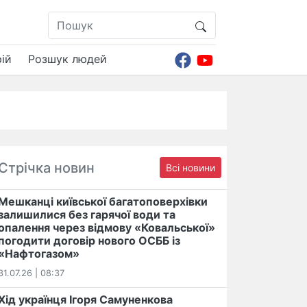
ій
Розшук людей
Стрічка новин
Всі новини
Мешканці київської багатоповерхівки
залишилися без гарячої води та
опалення через відмову «Ковальської»
погодити договір нового ОСББ із
«Нафтогазом»
31.07.26 | 08:37
Хід українця Ігоря Самуненкова