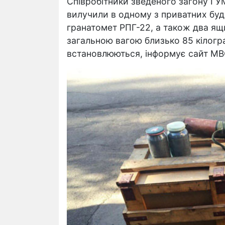
Співробітники зведеного загону ГУ
вилучили в одному з приватних буд
гранатомет РПГ-22, а також два ящ
загальною вагою близько 85 кілогра
встановлюються, інформує сайт МВ