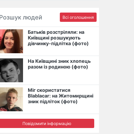
Розшук людей
Всі оголошення
Батьків розстріляли: на
Київщині розшукують
дівчинку-підлітка (фото)
На Київщині зник хлопець
разом із родиною (фото)
Міг скористатися
Blablacar: на Житомирщині
зник підліток (фото)
Повідомити інформацію