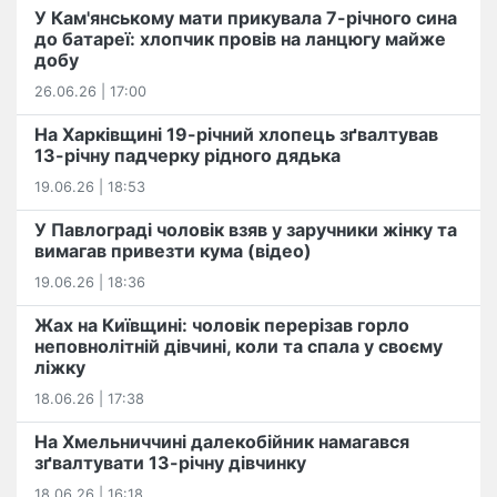
У Кам'янському мати прикувала 7-річного сина
до батареї: хлопчик провів на ланцюгу майже
добу
26.06.26 | 17:00
На Харківщині 19-річний хлопець​ ️зґвалтував
13-річну падчерку рідного дядька
19.06.26 | 18:53
У Павлограді чоловік взяв у заручники жінку та
вимагав привезти кума (відео)
19.06.26 | 18:36
Жах на Київщині: чоловік перерізав горло
неповнолітній дівчині, коли та спала у своєму
ліжку
18.06.26 | 17:38
На Хмельниччині далекобійник намагався
зґвалтувати 13-річну дівчинку
18.06.26 | 16:18