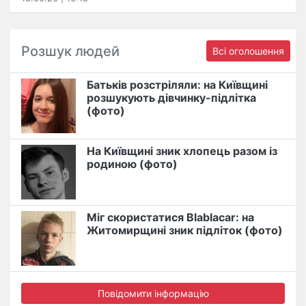
Розшук людей
Всі оголошення
Батьків розстріляли: на Київщині
розшукують дівчинку-підлітка
(фото)
На Київщині зник хлопець разом із
родиною (фото)
Міг скористатися Blablacar: на
Житомирщині зник підліток (фото)
Повідомити інформацію