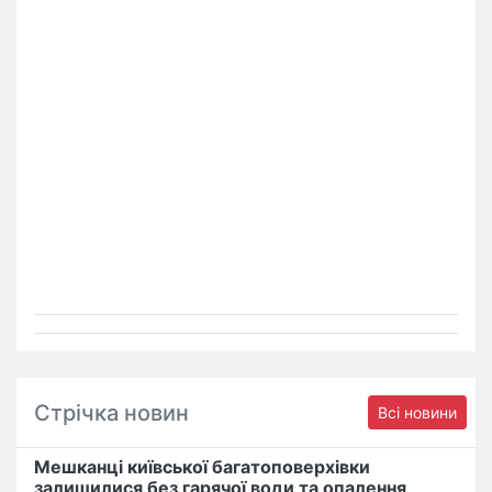
Стрічка новин
Всі новини
Мешканці київської багатоповерхівки
залишилися без гарячої води та опалення