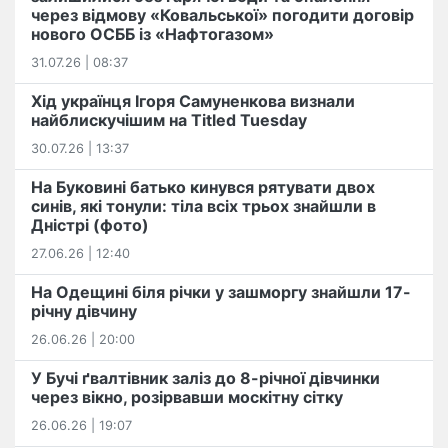
через відмову «Ковальської» погодити договір
нового ОСББ із «Нафтогазом»
31.07.26 | 08:37
Хід українця Ігоря Самуненкова визнали
найблискучішим на Titled Tuesday
30.07.26 | 13:37
На Буковині батько кинувся рятувати двох
синів, які тонули: тіла всіх трьох знайшли в
Дністрі (фото)
27.06.26 | 12:40
На Одещині біля річки у зашморгу знайшли 17-
річну дівчину
26.06.26 | 20:00
У Бучі ґвалтівник заліз до 8-річної дівчинки
через вікно, розірвавши москітну сітку
26.06.26 | 19:07