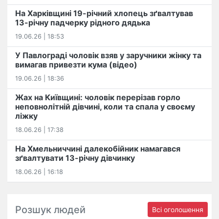
На Харківщині 19-річний хлопець​ ️зґвалтував
13-річну падчерку рідного дядька
19.06.26 | 18:53
У Павлограді чоловік взяв у заручники жінку та
вимагав привезти кума (відео)
19.06.26 | 18:36
Жах на Київщині: чоловік перерізав горло
неповнолітній дівчині, коли та спала у своєму
ліжку
18.06.26 | 17:38
На Хмельниччині далекобійник намагався
зґвалтувати 13-річну дівчинку
18.06.26 | 16:18
Розшук людей
Всі оголошення