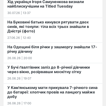
Хід українця Ігоря Самуненкова визнали
найблискучішим на Titled Tuesday
30.07.26 | 13:37
На Буковині батько кинувся рятувати двох
синів, які тонули: тіла всіх трьох знайшли в
Дністрі (фото)
27.06.26 | 12:40
На Одещині біля річки у зашморгу знайшли 17-
річну дівчину
26.06.26 | 20:00
У Бучі ґвалтівник заліз до 8-річної дівчинки
через вікно, розірвавши москітну сітку
26.06.26 | 19:07
У Кам'янському мати прикувала 7-річного сина
до батареї: хлопчик провів на ланцюгу майже
добу
26.06.26 | 17:00