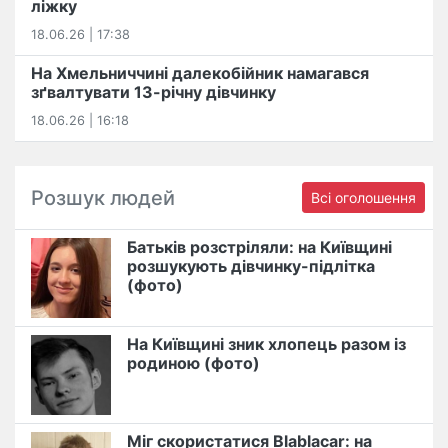
ліжку
18.06.26 | 17:38
На Хмельниччині далекобійник намагався
зґвалтувати 13-річну дівчинку
18.06.26 | 16:18
Розшук людей
Всі оголошення
Батьків розстріляли: на Київщині
розшукують дівчинку-підлітка
(фото)
На Київщині зник хлопець разом із
родиною (фото)
Міг скористатися Blablacar: на