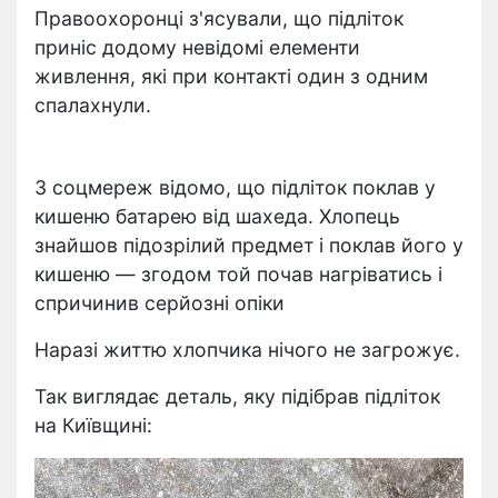
Правоохоронці з'ясували, що підліток
приніс додому невідомі елементи
живлення, які при контакті один з одним
спалахнули.
З соцмереж відомо, що підліток поклав у
кишеню батарею від шахеда. Хлопець
знайшов підозрілий предмет і поклав його у
кишеню — згодом той почав нагріватись і
спричинив серйозні опіки
Наразі життю хлопчика нічого не загрожує.
Так виглядає деталь, яку підібрав підліток
на Київщині: