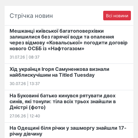
Стрічка новин
Всі новини
Мешканці київської багатоповерхівки
залишилися без гарячої води та опалення
через відмову «Ковальської» погодити договір
нового ОСББ із «Нафтогазом»
31.07.26 | 08:37
Хід українця Ігоря Самуненкова визнали
найблискучішим на Titled Tuesday
30.07.26 | 13:37
На Буковині батько кинувся рятувати двох
синів, які тонули: тіла всіх трьох знайшли в
Дністрі (фото)
27.06.26 | 12:40
На Одещині біля річки у зашморгу знайшли 17-
річну дівчину