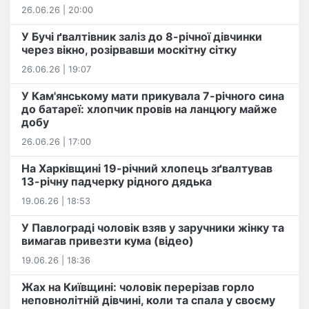
26.06.26 | 20:00
У Бучі ґвалтівник заліз до 8-річної дівчинки
через вікно, розірвавши москітну сітку
26.06.26 | 19:07
У Кам'янському мати прикувала 7-річного сина
до батареї: хлопчик провів на ланцюгу майже
добу
26.06.26 | 17:00
На Харківщині 19-річний хлопець​ ️зґвалтував
13-річну падчерку рідного дядька
19.06.26 | 18:53
У Павлограді чоловік взяв у заручники жінку та
вимагав привезти кума (відео)
19.06.26 | 18:36
Жах на Київщині: чоловік перерізав горло
неповнолітній дівчині, коли та спала у своєму