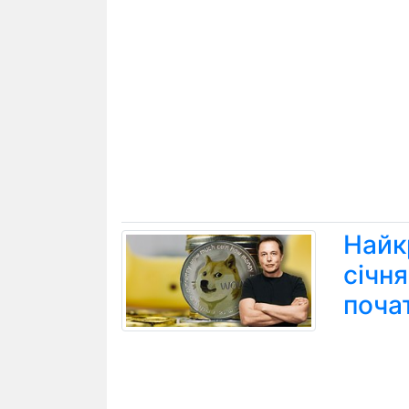
Найк
січн
поча