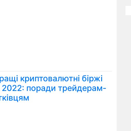
ращі криптовалютні біржі
я 2022: поради трейдерам-
тківцям