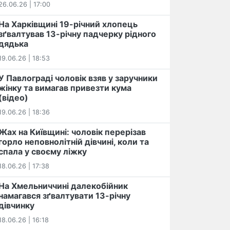
26.06.26 | 17:00
На Харківщині 19-річний хлопець​
️зґвалтував 13-річну падчерку рідного
дядька
19.06.26 | 18:53
У Павлограді чоловік взяв у заручники
жінку та вимагав привезти кума
(відео)
19.06.26 | 18:36
Жах на Київщині: чоловік перерізав
горло неповнолітній дівчині, коли та
спала у своєму ліжку
18.06.26 | 17:38
На Хмельниччині далекобійник
намагався зґвалтувати 13-річну
дівчинку
18.06.26 | 16:18