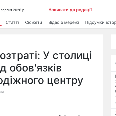
Написати до редації
 серпня 2026 р.
Статті
Сюжети
Відео з мережі
Підсумки істор
зтраті: У столиці
д обов'язків
одіжного центру
ни