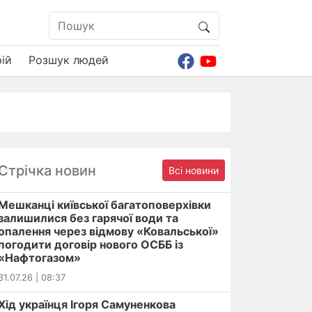
ій
Розшук людей
Стрічка новин
Всі новини
Мешканці київської багатоповерхівки
залишилися без гарячої води та
опалення через відмову «Ковальської»
погодити договір нового ОСББ із
«Нафтогазом»
31.07.26 | 08:37
Хід українця Ігоря Самуненкова