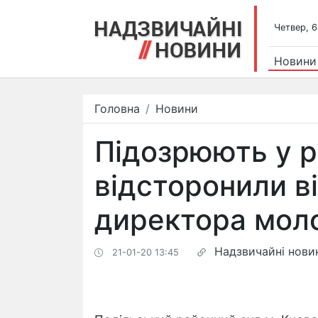
Четвер, 6
Новини
Головна
Новини
Підозрюють у ро
відсторонили ві
директора мол
Надзвичайні нови
21-01-20 13:45