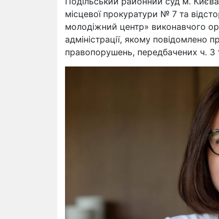
Подільський районний суд м. Києва
місцевої прокуратури № 7 та відст
молодіжний центр» виконавчого орг
адміністрації, якому повідомлено п
правопорушень, передбачених ч. 3 та