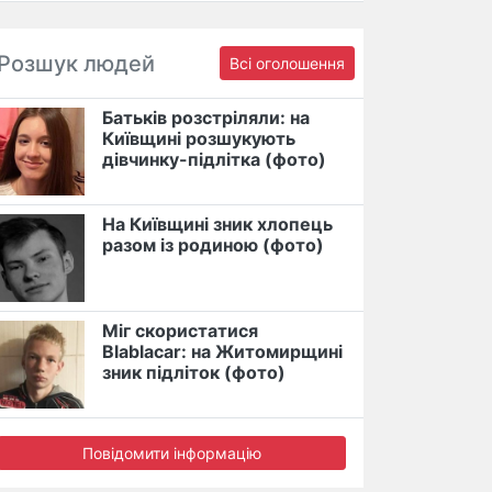
Розшук людей
Всі оголошення
Батьків розстріляли: на
Київщині розшукують
дівчинку-підлітка (фото)
На Київщині зник хлопець
разом із родиною (фото)
Міг скористатися
Blablacar: на Житомирщині
зник підліток (фото)
Повідомити інформацію