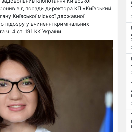
 задовольнив клопотання Київської
оронив від посади директора КП «Київський
ану Київської міської державної
ро підозру у вчиненні кримінальних
 ч. 4 ст. 191 КК України.