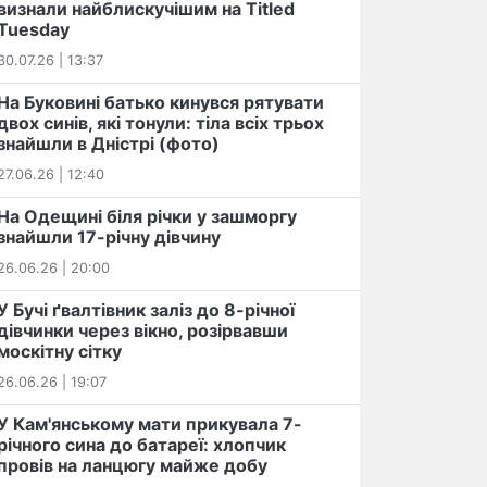
визнали найблискучішим на Titled
Tuesday
30.07.26 | 13:37
На Буковині батько кинувся рятувати
двох синів, які тонули: тіла всіх трьох
знайшли в Дністрі (фото)
27.06.26 | 12:40
На Одещині біля річки у зашморгу
знайшли 17-річну дівчину
26.06.26 | 20:00
У Бучі ґвалтівник заліз до 8-річної
дівчинки через вікно, розірвавши
москітну сітку
26.06.26 | 19:07
У Кам'янському мати прикувала 7-
річного сина до батареї: хлопчик
провів на ланцюгу майже добу