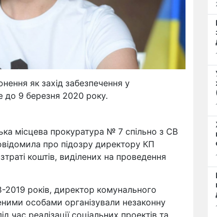
онення як захід забезпечення у
 до 9 березня 2020 року.
ька місцева прокуратура № 7 спільно з СВ
повідомила про підозру директору КП
зтраті коштів, виділених на проведення
8-2019 років, директор комунального
еними особами організували незаконну
д час реалізації соціальних проектів та