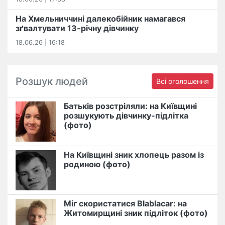
На Хмельниччині далекобійник намагався
зґвалтувати 13-річну дівчинку
18.06.26 | 16:18
Розшук людей
Всі оголошення
Батьків розстріляли: на Київщині
розшукують дівчинку-підлітка
(фото)
На Київщині зник хлопець разом із
родиною (фото)
Міг скористатися Blablacar: на
Житомирщині зник підліток (фото)