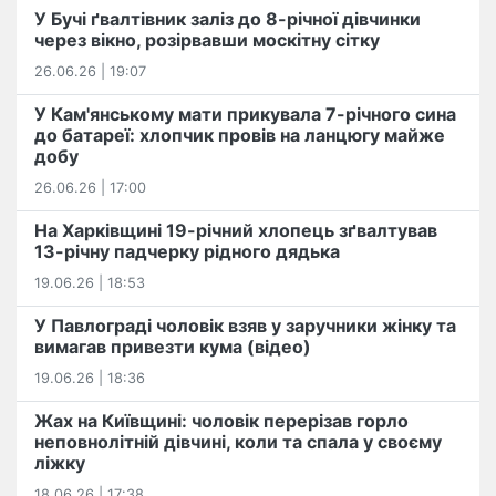
У Бучі ґвалтівник заліз до 8-річної дівчинки
через вікно, розірвавши москітну сітку
26.06.26 | 19:07
У Кам'янському мати прикувала 7-річного сина
до батареї: хлопчик провів на ланцюгу майже
добу
26.06.26 | 17:00
На Харківщині 19-річний хлопець​ ️зґвалтував
13-річну падчерку рідного дядька
19.06.26 | 18:53
У Павлограді чоловік взяв у заручники жінку та
вимагав привезти кума (відео)
19.06.26 | 18:36
Жах на Київщині: чоловік перерізав горло
неповнолітній дівчині, коли та спала у своєму
ліжку
18.06.26 | 17:38