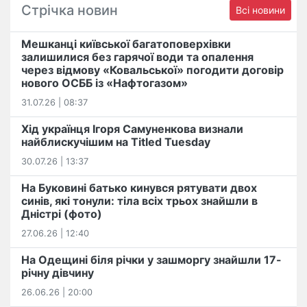
Стрічка новин
Всі новини
Мешканці київської багатоповерхівки
залишилися без гарячої води та опалення
через відмову «Ковальської» погодити договір
нового ОСББ із «Нафтогазом»
31.07.26 | 08:37
Хід українця Ігоря Самуненкова визнали
найблискучішим на Titled Tuesday
30.07.26 | 13:37
На Буковині батько кинувся рятувати двох
синів, які тонули: тіла всіх трьох знайшли в
Дністрі (фото)
27.06.26 | 12:40
На Одещині біля річки у зашморгу знайшли 17-
річну дівчину
26.06.26 | 20:00