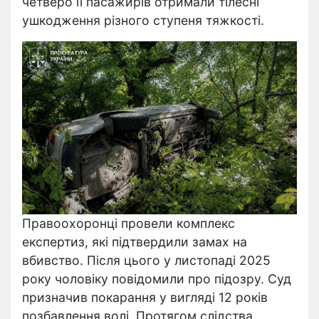
четверо її пасажирів отримали тілесні
ушкодження різного ступеня тяжкості.
Правоохоронці провели комплекс
експертиз, які підтвердили замах на
вбивство. Після цього у листопаді 2025
року чоловіку повідомили про підозру. Суд
призначив покарання у вигляді 12 років
позбавлення волі. Протягом слідства