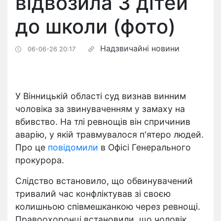
відвозила 3 дітей
до школи (фото)
Надзвичайні новини
06-06-26 20:17
У Вінницькій області суд визнав винним
чоловіка за звинуваченням у замаху на
вбивство. На тлі ревнощів він спричинив
аварію, у якій травмувалося п'ятеро людей.
Про це
повідомили
в Офісі Генерального
прокурора.
Слідство встановило, що обвинувачений
тривалий час конфліктував зі своєю
колишньою співмешканкою через ревнощі.
Правоохоронці встановили, що чоловік