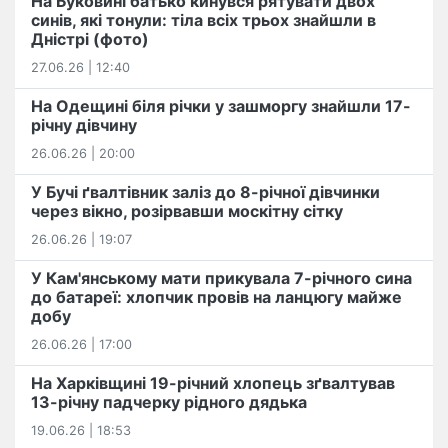
На Буковині батько кинувся рятувати двох
синів, які тонули: тіла всіх трьох знайшли в
Дністрі (фото)
27.06.26 | 12:40
На Одещині біля річки у зашморгу знайшли 17-
річну дівчину
26.06.26 | 20:00
У Бучі ґвалтівник заліз до 8-річної дівчинки
через вікно, розірвавши москітну сітку
26.06.26 | 19:07
У Кам'янському мати прикувала 7-річного сина
до батареї: хлопчик провів на ланцюгу майже
добу
26.06.26 | 17:00
На Харківщині 19-річний хлопець​ ️зґвалтував
13-річну падчерку рідного дядька
19.06.26 | 18:53