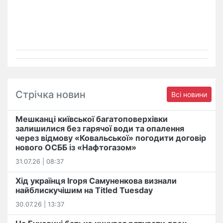
Стрічка новин
Всі новини
Мешканці київської багатоповерхівки
залишилися без гарячої води та опалення
через відмову «Ковальської» погодити договір
нового ОСББ із «Нафтогазом»
31.07.26 | 08:37
Хід українця Ігоря Самуненкова визнали
найблискучішим на Titled Tuesday
30.07.26 | 13:37