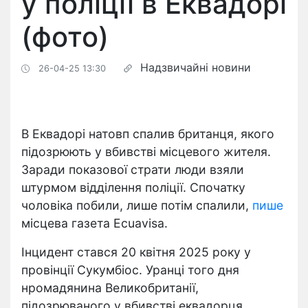
у поліції в Еквадорі
(фото)
Надзвичайні новини
26-04-25 13:30
В Еквадорі натовп спалив британця, якого
підозрюють у вбивстві місцевого жителя.
Заради показової страти люди взяли
штурмом відділення поліції. Спочатку
чоловіка побили, лише потім спалили,
пише
місцева газета Ecuavisa.
Інцидент стався 20 квітня 2025 року у
провінції Сукумбіос.
Уранці того дня
н
ромадянина Великобританії,
підозрюваного у вбивстві еквадорця