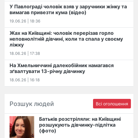
У Павлограді чоловік взяв у заручники жінку та
вимагав привезти кума (відео)
19.06.26 | 18:36
Жах на Київщині: чоловік перерізав горло
неповнолітній дівчині, коли та спала у своєму
ліжку
18.06.26 | 17:38
На Хмельниччині далекобійник намагався
зґвалтувати 13-річну дівчинку
18.06.26 | 16:18
Розшук людей
Всі оголошення
Батьків розстріляли: на Київщині
розшукують дівчинку-підлітка
(фото)