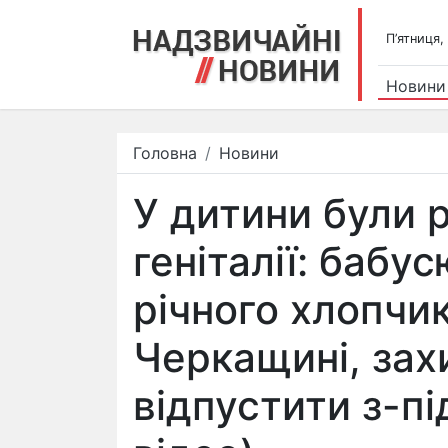
П’ятниця,
Новини
Головна
Новини
У дитини були р
геніталії: бабус
річного хлопчи
Черкащині, зах
відпустити з-пі