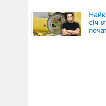
Найк
січн
поча