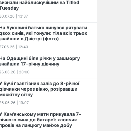
визнали найблискучішим на Titled
Tuesday
30.07.26 | 13:37
На Буковині батько кинувся рятувати
двох синів, які тонули: тіла всіх трьох
знайшли в Дністрі (фото)
27.06.26 | 12:40
На Одещині біля річки у зашморгу
знайшли 17-річну дівчину
26.06.26 | 20:00
У Бучі ґвалтівник заліз до 8-річної
дівчинки через вікно, розірвавши
москітну сітку
26.06.26 | 19:07
У Кам'янському мати прикувала 7-
річного сина до батареї: хлопчик
провів на ланцюгу майже добу