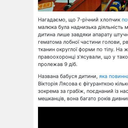
Нагадаємо, що 7-річний хлопчик
по
малюка була наднизька діяльність м
дитина лише завдяки апарату штучно
гематома лобної частини голови, рв
тканин округлої форми по тілу. На ж
правоохоронці з'ясували, що у тако
пролежав 9 діб.
Названа бабуся дитини,
яка повинна
Вікторія Лясова є фігуранткою кільк
зокрема за грабіж, поєднаний із на
мешканців, вона багато років дивни