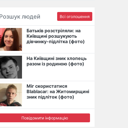
Розшук людей
Всі оголошення
Батьків розстріляли: на
Київщині розшукують
дівчинку-підлітка (фото)
На Київщині зник хлопець
разом із родиною (фото)
Міг скористатися
Blablacar: на Житомирщині
зник підліток (фото)
Повідомити інформацію