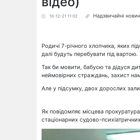
відео)
Надзвичайні нови
10-12-21 11:02
Родичі 7-річного хлопчика, яких пі
далі будуть перебувати під вартою.
Так би мовити, бабусю та дідуся дит
неймовірних страждань, захист нам
Але у підсумку, двох дорослих зали
Як повідомляє місцева прокуратура
стаціонарних судово-психіатричних