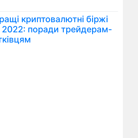
ращі криптовалютні біржі
я 2022: поради трейдерам-
тківцям