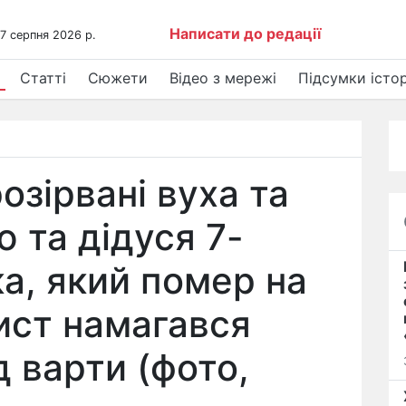
Написати до редації
 7 серпня 2026 р.
Статті
Сюжети
Відео з мережі
Підсумки істор
озірвані вуха та
ю та дідуся 7-
ка, який помер на
ист намагався
д варти (фото,