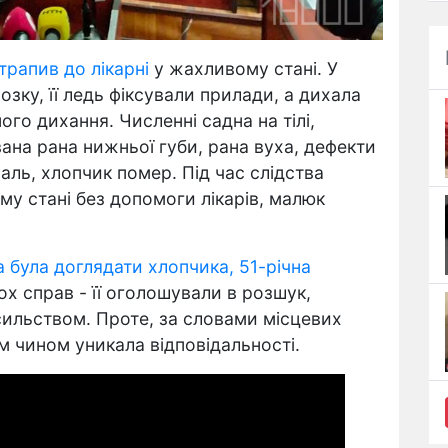
трапив до лікарні
у жахливому стані. У
озку, її ледь фіксували прилади, а дихала
го дихання. Численні садна на тілі,
ана рана нижньої губи, рана вуха, дефекти
аль, хлопчик помер. Під час слідства
му стані без допомоги лікарів, малюк
 була доглядати хлопчика, 51-річна
ох справ - її оголошували в розшук,
сильством. Проте, за словами місцевих
м чином уникала відповідальності.