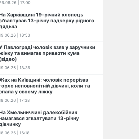
26.06.26 | 17:00
На Харківщині 19-річний хлопець​
️зґвалтував 13-річну падчерку рідного
дядька
19.06.26 | 18:53
У Павлограді чоловік взяв у заручники
жінку та вимагав привезти кума
(відео)
19.06.26 | 18:36
Жах на Київщині: чоловік перерізав
горло неповнолітній дівчині, коли та
спала у своєму ліжку
18.06.26 | 17:38
На Хмельниччині далекобійник
намагався зґвалтувати 13-річну
дівчинку
18.06.26 | 16:18