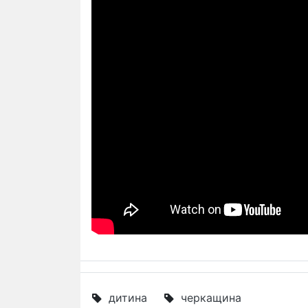
дитина
черкащина