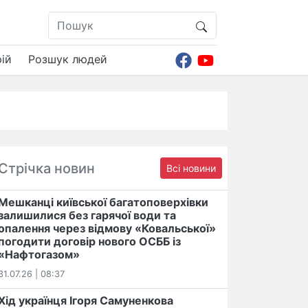
ій
Розшук людей
Стрічка новин
Всі новини
Мешканці київської багатоповерхівки
залишилися без гарячої води та
опалення через відмову «Ковальської»
погодити договір нового ОСББ із
«Нафтогазом»
31.07.26 | 08:37
Хід українця Ігоря Самуненкова