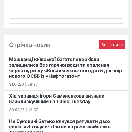
Стрічка новин
Всі новини
Мешканці київської багатоповерхівки
залишилися без гарячої води та опалення
через відмову «Ковальської» погодити договір
нового ОСББ із «Нафтогазом»
31.07.26 | 08:37
Хід українця Ігоря Самуненкова визнали
найблискучішим на Titled Tuesday
30.07.26 | 13:37
На Буковині батько кинувся рятувати двох
синів, які тонули: тіла всіх трьох знайшли в