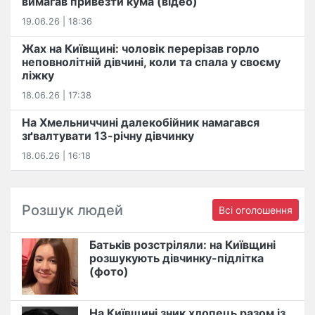
вимагав привезти кума (відео)
19.06.26 | 18:36
Жах на Київщині: чоловік перерізав горло
неповнолітній дівчині, коли та спала у своєму
ліжку
18.06.26 | 17:38
На Хмельниччині далекобійник намагався
зґвалтувати 13-річну дівчинку
18.06.26 | 16:18
Розшук людей
Всі оголошення
Батьків розстріляли: на Київщині
розшукують дівчинку-підлітка
(фото)
На Київщині зник хлопець разом із