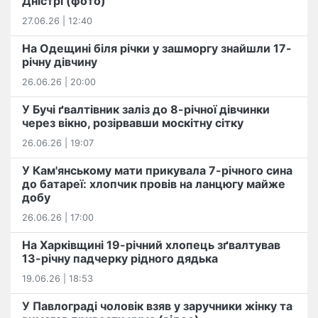
Дністрі (фото)
27.06.26 | 12:40
На Одещині біля річки у зашморгу знайшли 17-
річну дівчину
26.06.26 | 20:00
У Бучі ґвалтівник заліз до 8-річної дівчинки
через вікно, розірвавши москітну сітку
26.06.26 | 19:07
У Кам'янському мати прикувала 7-річного сина
до батареї: хлопчик провів на ланцюгу майже
добу
26.06.26 | 17:00
На Харківщині 19-річний хлопець​ ️зґвалтував
13-річну падчерку рідного дядька
19.06.26 | 18:53
У Павлограді чоловік взяв у заручники жінку та