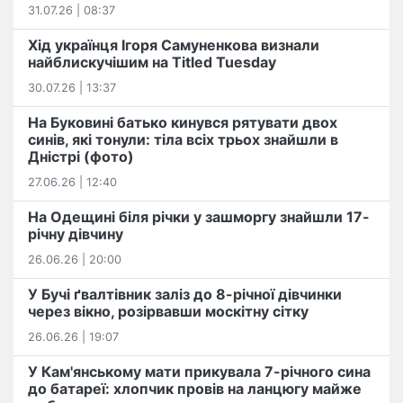
31.07.26 | 08:37
Хід українця Ігоря Самуненкова визнали
найблискучішим на Titled Tuesday
30.07.26 | 13:37
На Буковині батько кинувся рятувати двох
синів, які тонули: тіла всіх трьох знайшли в
Дністрі (фото)
27.06.26 | 12:40
На Одещині біля річки у зашморгу знайшли 17-
річну дівчину
26.06.26 | 20:00
У Бучі ґвалтівник заліз до 8-річної дівчинки
через вікно, розірвавши москітну сітку
26.06.26 | 19:07
У Кам'янському мати прикувала 7-річного сина
до батареї: хлопчик провів на ланцюгу майже