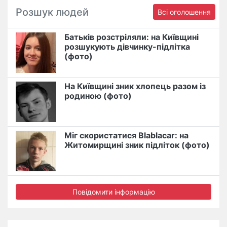
Розшук людей
Всі оголошення
Батьків розстріляли: на Київщині
розшукують дівчинку-підлітка
(фото)
На Київщині зник хлопець разом із
родиною (фото)
Міг скористатися Blablacar: на
Житомирщині зник підліток (фото)
Повідомити інформацію