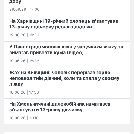
добу
26.06.26 | 17:00
На Харківщині 19-річний хлопець​ ️зґвалтував
13-річну падчерку рідного дядька
19.06.26 | 18:53
У Павлограді чоловік взяв у заручники жінку та
вимагав привезти кума (відео)
19.06.26 | 18:36
Жах на Київщині: чоловік перерізав горло
неповнолітній дівчині, коли та спала у своєму
ліжку
18.06.26 | 17:38
На Хмельниччині далекобійник намагався
зґвалтувати 13-річну дівчинку
18.06.26 | 16:18