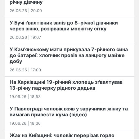
річну дівчину
26.06.26 | 20:00
У Бучі ґвалтівник заліз до 8-річної дівчинки
через вікно, розірвавши москітну сітку
26.06.26 | 19:07
У Кам'янському мати прикувала 7-річного сина
до батареї: хлопчик провів на ланцюгу майже
добу
26.06.26 | 17:00
На Харківщині 19-річний хлопець​ ️зґвалтував
13-річну падчерку рідного дядька
19.06.26 | 18:53
У Павлограді чоловік взяв у заручники жінку та
вимагав привезти кума (відео)
19.06.26 | 18:36
Жах на Київщині: чоловік перерізав горло