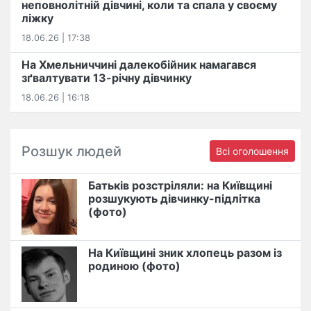
неповнолітній дівчині, коли та спала у своєму
ліжку
18.06.26 | 17:38
На Хмельниччині далекобійник намагався
зґвалтувати 13-річну дівчинку
18.06.26 | 16:18
Розшук людей
Всі оголошення
Батьків розстріляли: на Київщині
розшукують дівчинку-підлітка
(фото)
На Київщині зник хлопець разом із
родиною (фото)