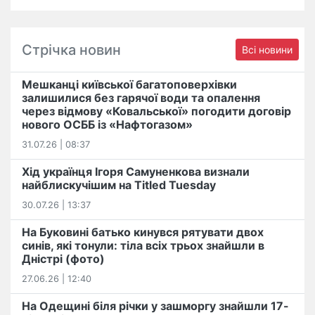
Стрічка новин
Всі новини
Мешканці київської багатоповерхівки
залишилися без гарячої води та опалення
через відмову «Ковальської» погодити договір
нового ОСББ із «Нафтогазом»
31.07.26 | 08:37
Хід українця Ігоря Самуненкова визнали
найблискучішим на Titled Tuesday
30.07.26 | 13:37
На Буковині батько кинувся рятувати двох
синів, які тонули: тіла всіх трьох знайшли в
Дністрі (фото)
27.06.26 | 12:40
На Одещині біля річки у зашморгу знайшли 17-