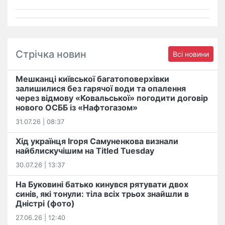
Стрічка новин
Всі новини
Мешканці київської багатоповерхівки
залишилися без гарячої води та опалення
через відмову «Ковальської» погодити договір
нового ОСББ із «Нафтогазом»
31.07.26 | 08:37
Хід українця Ігоря Самуненкова визнали
найблискучішим на Titled Tuesday
30.07.26 | 13:37
На Буковині батько кинувся рятувати двох
синів, які тонули: тіла всіх трьох знайшли в
Дністрі (фото)
27.06.26 | 12:40