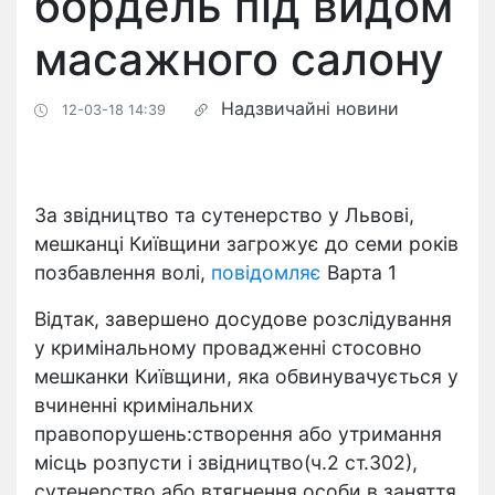
бордель під видом
масажного салону
Надзвичайні новини
12-03-18 14:39
За звідництво та сутенерство у Львові,
мешканці Київщини загрожує до семи років
позбавлення волі,
повідомляє
Варта 1
Відтак, завершено досудове розслідування
у кримінальному провадженні стосовно
мешканки Київщини, яка обвинувачується у
вчиненні кримінальних
правопорушень:створення або утримання
місць розпусти і звідництво(ч.2 ст.302),
сутенерство або втягнення особи в заняття