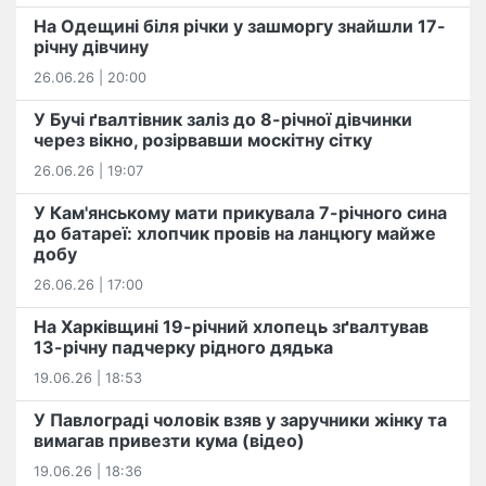
На Одещині біля річки у зашморгу знайшли 17-
річну дівчину
26.06.26 | 20:00
У Бучі ґвалтівник заліз до 8-річної дівчинки
через вікно, розірвавши москітну сітку
26.06.26 | 19:07
У Кам'янському мати прикувала 7-річного сина
до батареї: хлопчик провів на ланцюгу майже
добу
26.06.26 | 17:00
На Харківщині 19-річний хлопець​ ️зґвалтував
13-річну падчерку рідного дядька
19.06.26 | 18:53
У Павлограді чоловік взяв у заручники жінку та
вимагав привезти кума (відео)
19.06.26 | 18:36