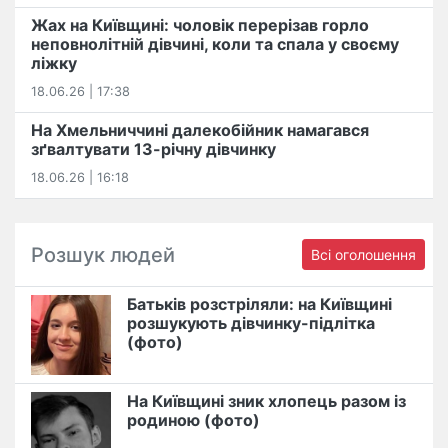
Жах на Київщині: чоловік перерізав горло
неповнолітній дівчині, коли та спала у своєму
ліжку
18.06.26 | 17:38
На Хмельниччині далекобійник намагався
зґвалтувати 13-річну дівчинку
18.06.26 | 16:18
Розшук людей
Всі оголошення
Батьків розстріляли: на Київщині
розшукують дівчинку-підлітка
(фото)
На Київщині зник хлопець разом із
родиною (фото)