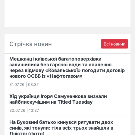
Стрічка новин
Всі новини
Мешканці київської багатоповерхівки
залишилися без гарячої води та опалення
через відмову «Ковальської» погодити договір
нового ОСББ із «Нафтогазом»
31.07.26 | 08:37
Хід українця Ігоря Самуненкова визнали
найблискучішим на Titled Tuesday
30.07.26 | 13:37
На Буковині батько кинувся рятувати двох
синів, які тонули: тіла всіх трьох знайшли в
Дністрі (фото)