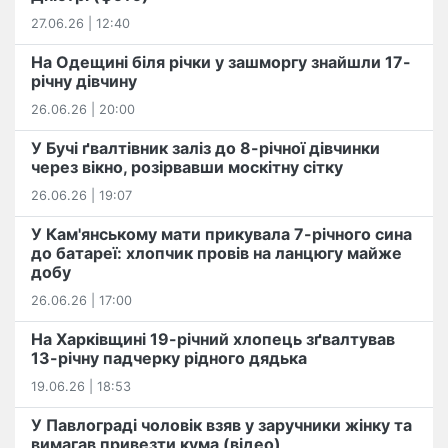
27.06.26 | 12:40
На Одещині біля річки у зашморгу знайшли 17-
річну дівчину
26.06.26 | 20:00
У Бучі ґвалтівник заліз до 8-річної дівчинки
через вікно, розірвавши москітну сітку
26.06.26 | 19:07
У Кам'янському мати прикувала 7-річного сина
до батареї: хлопчик провів на ланцюгу майже
добу
26.06.26 | 17:00
На Харківщині 19-річний хлопець​ ️зґвалтував
13-річну падчерку рідного дядька
19.06.26 | 18:53
У Павлограді чоловік взяв у заручники жінку та
вимагав привезти кума (відео)