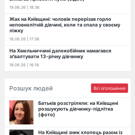
19.06.26 | 18:36
Жах на Київщині: чоловік перерізав горло
неповнолітній дівчині, коли та спала у своєму
ліжку
18.06.26 | 17:38
На Хмельниччині далекобійник намагався
зґвалтувати 13-річну дівчинку
18.06.26 | 16:18
Розшук людей
Всі оголошення
Батьків розстріляли: на Київщині
розшукують дівчинку-підлітка
(фото)
На Київщині зник хлопець разом із