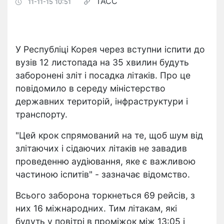
ТАСС
11-11-15 10:51
У Республіці Корея через вступни іспити до
вузів 12 листопада на 35 хвилин будуть
заборонені зліт і посадка літаків. Про це
повідомило в середу міністерство
державних територій, інфраструктури і
транспорту.
"Цей крок спрямований на те, щоб шум від
злітаючих і сідаючих літаків не завадив
проведенню аудіювання, яке є важливою
частиною іспитів" - зазначає відомство.
Всього заборона торкнеться 69 рейсів, з
них 16 міжнародних. Тим літакам, які
будуть у повітрі в проміжок між 13:05 і