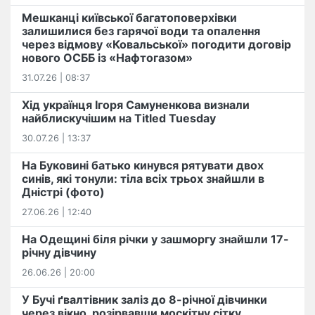
Мешканці київської багатоповерхівки
залишилися без гарячої води та опалення
через відмову «Ковальської» погодити договір
нового ОСББ із «Нафтогазом»
31.07.26 | 08:37
Хід українця Ігоря Самуненкова визнали
найблискучішим на Titled Tuesday
30.07.26 | 13:37
На Буковині батько кинувся рятувати двох
синів, які тонули: тіла всіх трьох знайшли в
Дністрі (фото)
27.06.26 | 12:40
На Одещині біля річки у зашморгу знайшли 17-
річну дівчину
26.06.26 | 20:00
У Бучі ґвалтівник заліз до 8-річної дівчинки
через вікно, розірвавши москітну сітку