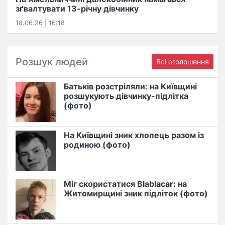
зґвалтувати 13-річну дівчинку
18.06.26 | 16:18
Розшук людей
Всі оголошення
Батьків розстріляли: на Київщині
розшукують дівчинку-підлітка
(фото)
На Київщині зник хлопець разом із
родиною (фото)
Міг скористатися Blablacar: на
Житомирщині зник підліток (фото)