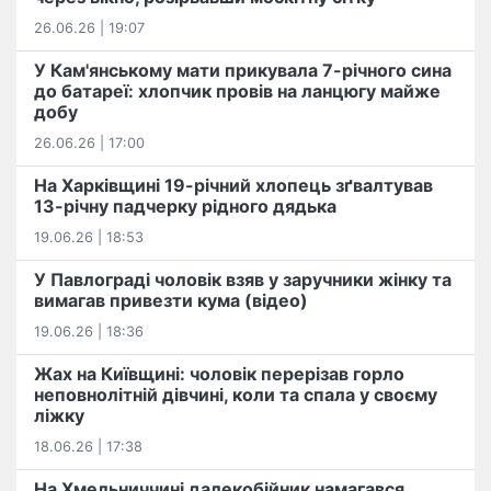
26.06.26 | 19:07
У Кам'янському мати прикувала 7-річного сина
до батареї: хлопчик провів на ланцюгу майже
добу
26.06.26 | 17:00
На Харківщині 19-річний хлопець​ ️зґвалтував
13-річну падчерку рідного дядька
19.06.26 | 18:53
У Павлограді чоловік взяв у заручники жінку та
вимагав привезти кума (відео)
19.06.26 | 18:36
Жах на Київщині: чоловік перерізав горло
неповнолітній дівчині, коли та спала у своєму
ліжку
18.06.26 | 17:38
На Хмельниччині далекобійник намагався