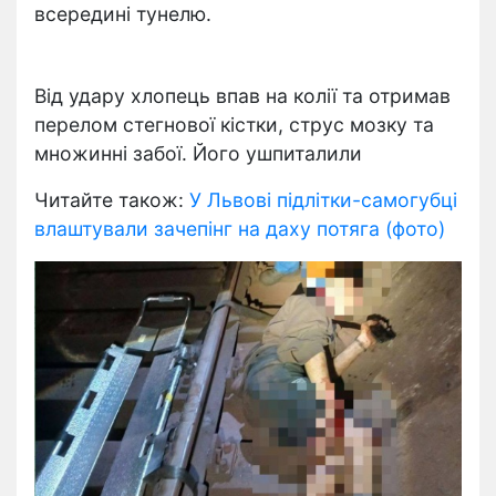
всередині тунелю.
Від удару хлопець впав на колії та отримав
перелом стегнової кістки, струс мозку та
множинні забої. Його ушпиталили
Читайте також:
У Львові підлітки-самогубці
влаштували зачепінг на даху потяга (фото)