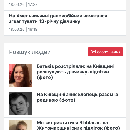
18.06.26 | 17:38
На Хмельниччині далекобійник намагався
зґвалтувати 13-річну дівчинку
18.06.26 | 16:18
Розшук людей
Всі оголошення
Батьків розстріляли: на Київщині
розшукують дівчинку-підлітка
(фото)
На Київщині зник хлопець разом із
родиною (фото)
Міг скористатися Blablacar: на
Житомирщині зник підліток (фото)