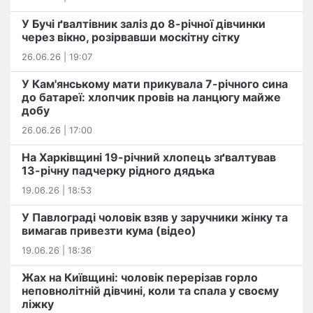
У Бучі ґвалтівник заліз до 8-річної дівчинки
через вікно, розірвавши москітну сітку
26.06.26 | 19:07
У Кам'янському мати прикувала 7-річного сина
до батареї: хлопчик провів на ланцюгу майже
добу
26.06.26 | 17:00
На Харківщині 19-річний хлопець​ ️зґвалтував
13-річну падчерку рідного дядька
19.06.26 | 18:53
У Павлограді чоловік взяв у заручники жінку та
вимагав привезти кума (відео)
19.06.26 | 18:36
Жах на Київщині: чоловік перерізав горло
неповнолітній дівчині, коли та спала у своєму
ліжку