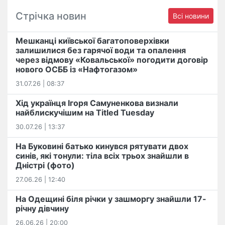
Стрічка новин
Всі новини
Мешканці київської багатоповерхівки
залишилися без гарячої води та опалення
через відмову «Ковальської» погодити договір
нового ОСББ із «Нафтогазом»
31.07.26 | 08:37
Хід українця Ігоря Самуненкова визнали
найблискучішим на Titled Tuesday
30.07.26 | 13:37
На Буковині батько кинувся рятувати двох
синів, які тонули: тіла всіх трьох знайшли в
Дністрі (фото)
27.06.26 | 12:40
На Одещині біля річки у зашморгу знайшли 17-
річну дівчину
26.06.26 | 20:00