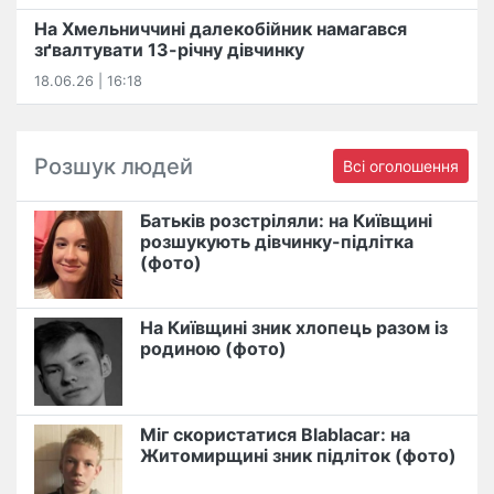
На Хмельниччині далекобійник намагався
зґвалтувати 13-річну дівчинку
18.06.26 | 16:18
Розшук людей
Всі оголошення
Батьків розстріляли: на Київщині
розшукують дівчинку-підлітка
(фото)
На Київщині зник хлопець разом із
родиною (фото)
Міг скористатися Blablacar: на
Житомирщині зник підліток (фото)