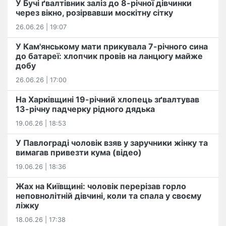
У Бучі ґвалтівник заліз до 8-річної дівчинки
через вікно, розірвавши москітну сітку
26.06.26 | 19:07
У Кам'янському мати прикувала 7-річного сина
до батареї: хлопчик провів на ланцюгу майже
добу
26.06.26 | 17:00
На Харківщині 19-річний хлопець​ ️зґвалтував
13-річну падчерку рідного дядька
19.06.26 | 18:53
У Павлограді чоловік взяв у заручники жінку та
вимагав привезти кума (відео)
19.06.26 | 18:36
Жах на Київщині: чоловік перерізав горло
неповнолітній дівчині, коли та спала у своєму
ліжку
18.06.26 | 17:38