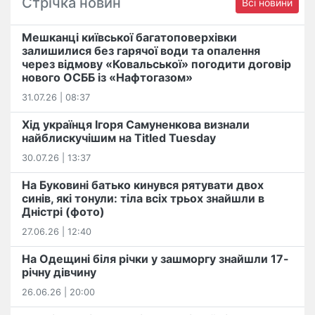
Стрічка новин
Всі новини
Мешканці київської багатоповерхівки
залишилися без гарячої води та опалення
через відмову «Ковальської» погодити договір
нового ОСББ із «Нафтогазом»
31.07.26 | 08:37
Хід українця Ігоря Самуненкова визнали
найблискучішим на Titled Tuesday
30.07.26 | 13:37
На Буковині батько кинувся рятувати двох
синів, які тонули: тіла всіх трьох знайшли в
Дністрі (фото)
27.06.26 | 12:40
На Одещині біля річки у зашморгу знайшли 17-
річну дівчину
26.06.26 | 20:00