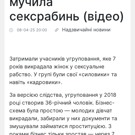
мучила
сексрабинь (відео)
Надзвичайні новини
08-04-25 20:00
Затримали учасників угруповання, яке 7
років викрадала жінок у сексуальне
рабство. У групі були свої «силовики» та
навіть «кадровики».
За версією слідства, угруповання у 2018
році створив 36-річний чоловік. Бізнес-
схема була простою — молодих дівчат
викрадали, забирали у них документи та
змушували займатися проституцією. З
роками бізнес тільки зростав — через 7