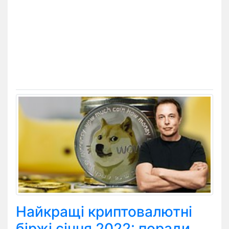
Найкращі криптовалютні
біржі січня 2022: поради