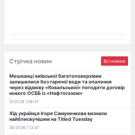
Стрічка новин
Всі новини
Мешканці київської багатоповерхівки
залишилися без гарячої води та опалення
через відмову «Ковальської» погодити договір
нового ОСББ із «Нафтогазом»
31.07.26 | 08:37
Хід українця Ігоря Самуненкова визнали
найблискучішим на Titled Tuesday
30.07.26 | 13:37