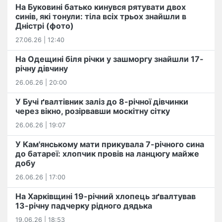
На Буковині батько кинувся рятувати двох
синів, які тонули: тіла всіх трьох знайшли в
Дністрі (фото)
27.06.26 | 12:40
На Одещині біля річки у зашморгу знайшли 17-
річну дівчину
26.06.26 | 20:00
У Бучі ґвалтівник заліз до 8-річної дівчинки
через вікно, розірвавши москітну сітку
26.06.26 | 19:07
У Кам'янському мати прикувала 7-річного сина
до батареї: хлопчик провів на ланцюгу майже
добу
26.06.26 | 17:00
На Харківщині 19-річний хлопець​ ️зґвалтував
13-річну падчерку рідного дядька
19.06.26 | 18:53