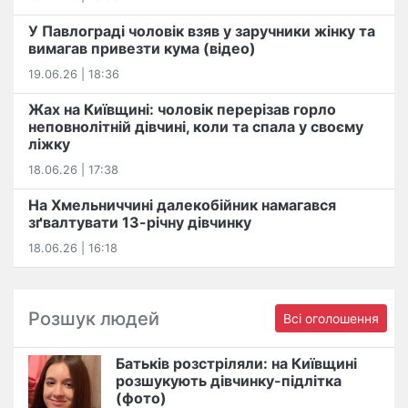
У Павлограді чоловік взяв у заручники жінку та
вимагав привезти кума (відео)
19.06.26 | 18:36
Жах на Київщині: чоловік перерізав горло
неповнолітній дівчині, коли та спала у своєму
ліжку
18.06.26 | 17:38
На Хмельниччині далекобійник намагався
зґвалтувати 13-річну дівчинку
18.06.26 | 16:18
Розшук людей
Всі оголошення
Батьків розстріляли: на Київщині
розшукують дівчинку-підлітка
(фото)