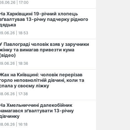
26.06.26 | 17:00
На Харківщині 19-річний хлопець​
️зґвалтував 13-річну падчерку рідного
дядька
19.06.26 | 18:53
У Павлограді чоловік взяв у заручники
жінку та вимагав привезти кума
(відео)
19.06.26 | 18:36
Жах на Київщині: чоловік перерізав
горло неповнолітній дівчині, коли та
спала у своєму ліжку
18.06.26 | 17:38
На Хмельниччині далекобійник
намагався зґвалтувати 13-річну
дівчинку
18.06.26 | 16:18