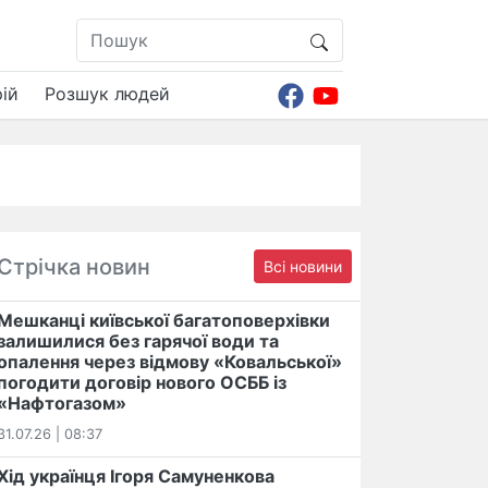
ій
Розшук людей
Стрічка новин
Всі новини
Мешканці київської багатоповерхівки
залишилися без гарячої води та
опалення через відмову «Ковальської»
погодити договір нового ОСББ із
«Нафтогазом»
31.07.26 | 08:37
Хід українця Ігоря Самуненкова