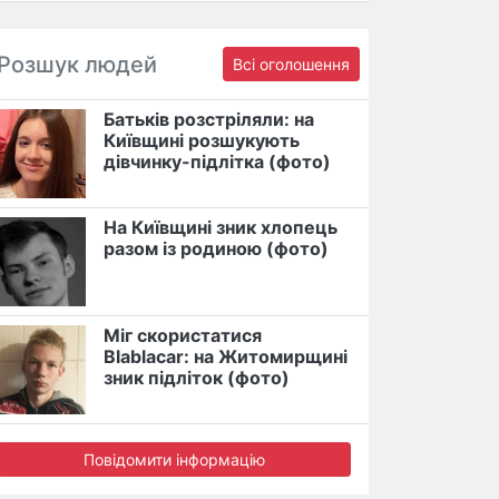
Розшук людей
Всі оголошення
Батьків розстріляли: на
Київщині розшукують
дівчинку-підлітка (фото)
На Київщині зник хлопець
разом із родиною (фото)
Міг скористатися
Blablacar: на Житомирщині
зник підліток (фото)
Повідомити інформацію