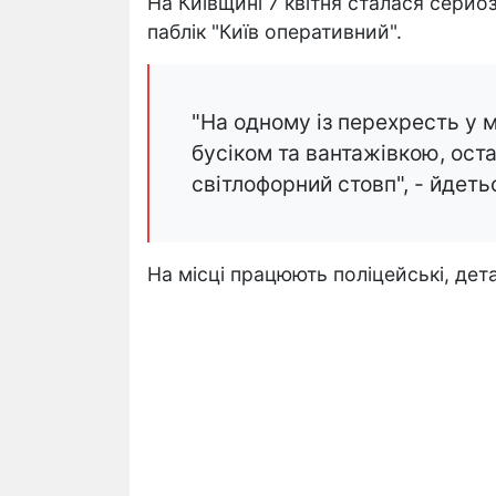
На Київщині 7 квітня сталася серй
паблік "Київ оперативний".
"На одному із перехресть у 
бусіком та вантажівкою, оста
світлофорний стовп", - йдеть
На місці працюють поліцейські, дет