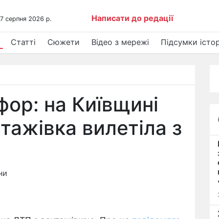
Написати до редації
 7 серпня 2026 р.
Статті
Сюжети
Відео з мережі
Підсумки істор
офор: на Київщині
тажівка вилетіла з
ни