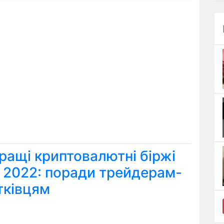
ращі криптовалютні біржі
я 2022: поради трейдерам-
тківцям