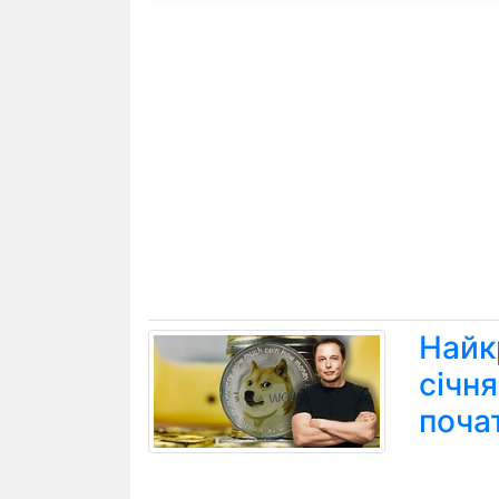
Найк
січн
поча