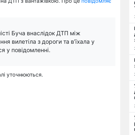
озна ДТП з вантажівкою. Про це
повідомляє
місті Буча внаслідок ДТП між
ння вилетіла з дороги та в’їхала у
ся у повідомленні.
алі уточнюються.