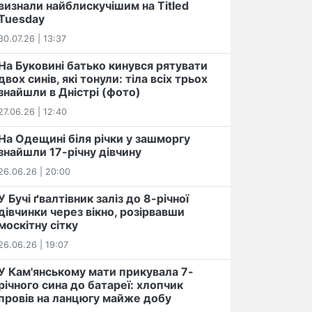
визнали найблискучішим на Titled
Tuesday
30.07.26 | 13:37
На Буковині батько кинувся рятувати
двох синів, які тонули: тіла всіх трьох
знайшли в Дністрі (фото)
27.06.26 | 12:40
На Одещині біля річки у зашморгу
знайшли 17-річну дівчину
26.06.26 | 20:00
У Бучі ґвалтівник заліз до 8-річної
дівчинки через вікно, розірвавши
москітну сітку
26.06.26 | 19:07
У Кам'янському мати прикувала 7-
річного сина до батареї: хлопчик
провів на ланцюгу майже добу