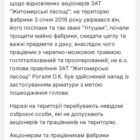
щодо відновлених акціонерів ЗАТ
"Житомирські ласощі": на територію
фабрики 3 січня 2016 року увірвався він,
його посіпаки та так звані "тітушки", почали
трощити майно фабрики, скидати цеглу та
важкі предмети з даху, внаслідок чого
працівник з черепно-мозковою травмою
госпіталізований та прооперований; на в.о.
голови правління ЗАТ "Житомирські
ласощі" Рогаля О.К. був здійснений напад із
застосуванням арматури з метою
пошкодження голови.
Наразі на території перебувають невідомі
озброєні особи, які не допускають
акціонерів та працівників на територію.
Акціонерам та працівникам фабрики