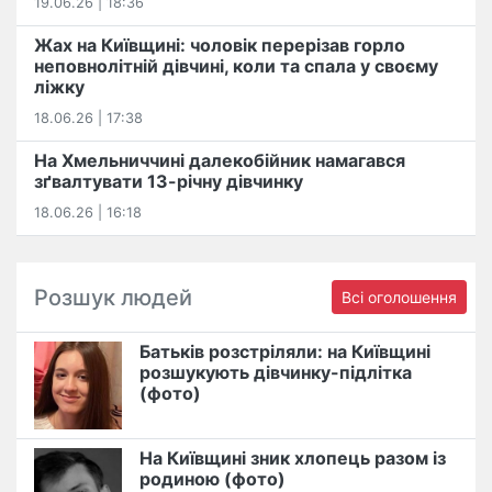
19.06.26 | 18:36
Жах на Київщині: чоловік перерізав горло
неповнолітній дівчині, коли та спала у своєму
ліжку
18.06.26 | 17:38
На Хмельниччині далекобійник намагався
зґвалтувати 13-річну дівчинку
18.06.26 | 16:18
Розшук людей
Всі оголошення
Батьків розстріляли: на Київщині
розшукують дівчинку-підлітка
(фото)
На Київщині зник хлопець разом із
родиною (фото)