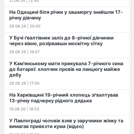
27.06.26 | 12:40
На Одещині біля річки у зашморгу знайшли 17-
річну дівчину
26.06.26 | 20:00
У Бучі ґвалтівник заліз до 8-річної дівчинки
через вікно, розірвавши москітну сітку
26.06.26 | 19:07
У Кам'янському мати прикувала 7-річного сина
до батареї: хлопчик провів на ланцюгу майже
добу
26.06.26 | 17:00
На Харківщині 19-річний хлопець​ ️зґвалтував
13-річну падчерку рідного дядька
19.06.26 | 18:53
У Павлограді чоловік взяв у заручники жінку та
вимагав привезти кума (відео)