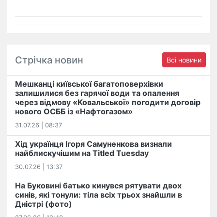
Стрічка новин
Всі новини
Мешканці київської багатоповерхівки
залишилися без гарячої води та опалення
через відмову «Ковальської» погодити договір
нового ОСББ із «Нафтогазом»
31.07.26 | 08:37
Хід українця Ігоря Самуненкова визнали
найблискучішим на Titled Tuesday
30.07.26 | 13:37
На Буковині батько кинувся рятувати двох
синів, які тонули: тіла всіх трьох знайшли в
Дністрі (фото)