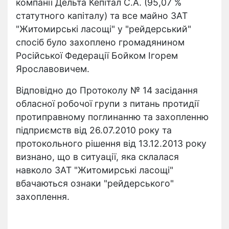
компанії Дельта Кепітал С.А. (95,07 %
статутного капіталу) та все майно ЗАТ
"Житомирські ласощі" у "рейдерський"
спосіб було захоплено громадянином
Російської Федерації Бойком Ігорем
Ярославовичем.
Відповідно до Протоколу № 14 засідання
обласної робочої групи з питань протидії
протиправному поглинанню та захопленню
підприємств від 26.07.2010 року та
протокольного рішення від 13.12.2013 року
визнано, що в ситуації, яка склалася
навколо ЗАТ "Житомирські ласощі"
вбачаються ознаки "рейдерського"
захоплення.