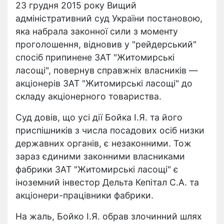
23 грудня 2015 року Вищий
адміністративний суд України постановою,
яка набрала законної сили з моменту
проголошення, відновив у "рейдерський"
спосіб припинене ЗАТ "Житомирські
ласощі", повернув справжніх власників —
акціонерів ЗАТ "Житомирські ласощі" до
складу акціонерного товариства.
Суд довів, що усі дії Бойка І.Я. та його
приспішників з числа посадових осіб низки
державних органів, є незаконними. Тож
зараз єдиними законними власниками
фабрики ЗАТ "Житомирські ласощі" є
іноземний інвестор Дельта Кепітал С.А. та
акціонери-працівники фабрики.
На жаль, Бойко І.Я. обрав злочинний шлях