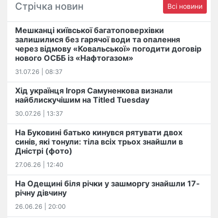
Стрічка новин
Всі новини
Мешканці київської багатоповерхівки
залишилися без гарячої води та опалення
через відмову «Ковальської» погодити договір
нового ОСББ із «Нафтогазом»
31.07.26 | 08:37
Хід українця Ігоря Самуненкова визнали
найблискучішим на Titled Tuesday
30.07.26 | 13:37
На Буковині батько кинувся рятувати двох
синів, які тонули: тіла всіх трьох знайшли в
Дністрі (фото)
27.06.26 | 12:40
На Одещині біля річки у зашморгу знайшли 17-
річну дівчину
26.06.26 | 20:00