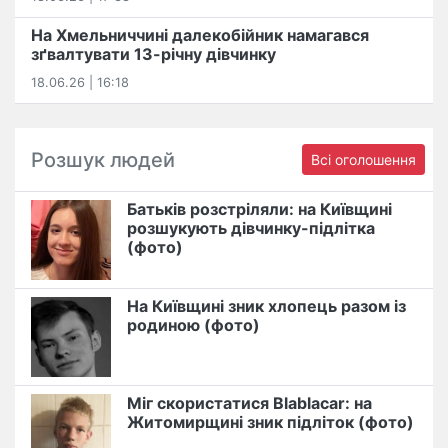
На Хмельниччині далекобійник намагався
зґвалтувати 13-річну дівчинку
18.06.26 | 16:18
Розшук людей
Всі оголошення
Батьків розстріляли: на Київщині
розшукують дівчинку-підлітка
(фото)
На Київщині зник хлопець разом із
родиною (фото)
Міг скористатися Blablacar: на
Житомирщині зник підліток (фото)