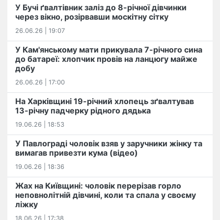
У Бучі ґвалтівник заліз до 8-річної дівчинки
через вікно, розірвавши москітну сітку
26.06.26 | 19:07
У Кам'янському мати прикувала 7-річного сина
до батареї: хлопчик провів на ланцюгу майже
добу
26.06.26 | 17:00
На Харківщині 19-річний хлопець​ ️зґвалтував
13-річну падчерку рідного дядька
19.06.26 | 18:53
У Павлограді чоловік взяв у заручники жінку та
вимагав привезти кума (відео)
19.06.26 | 18:36
Жах на Київщині: чоловік перерізав горло
неповнолітній дівчині, коли та спала у своєму
ліжку
18.06.26 | 17:38