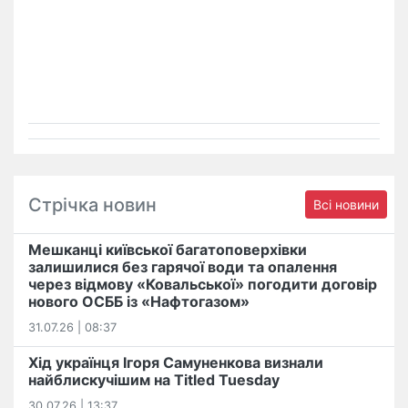
Стрічка новин
Всі новини
Мешканці київської багатоповерхівки
залишилися без гарячої води та опалення
через відмову «Ковальської» погодити договір
нового ОСББ із «Нафтогазом»
31.07.26 | 08:37
Хід українця Ігоря Самуненкова визнали
найблискучішим на Titled Tuesday
30.07.26 | 13:37