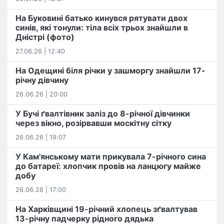
На Буковині батько кинувся рятувати двох
синів, які тонули: тіла всіх трьох знайшли в
Дністрі (фото)
27.06.26 | 12:40
На Одещині біля річки у зашморгу знайшли 17-
річну дівчину
26.06.26 | 20:00
У Бучі ґвалтівник заліз до 8-річної дівчинки
через вікно, розірвавши москітну сітку
26.06.26 | 19:07
У Кам'янському мати прикувала 7-річного сина
до батареї: хлопчик провів на ланцюгу майже
добу
26.06.26 | 17:00
На Харківщині 19-річний хлопець​ ️зґвалтував
13-річну падчерку рідного дядька