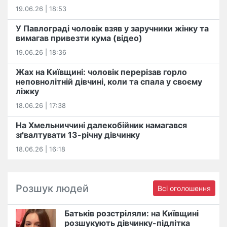
19.06.26 | 18:53
У Павлограді чоловік взяв у заручники жінку та
вимагав привезти кума (відео)
19.06.26 | 18:36
Жах на Київщині: чоловік перерізав горло
неповнолітній дівчині, коли та спала у своєму
ліжку
18.06.26 | 17:38
На Хмельниччині далекобійник намагався
зґвалтувати 13-річну дівчинку
18.06.26 | 16:18
Розшук людей
Всі оголошення
Батьків розстріляли: на Київщині
розшукують дівчинку-підлітка