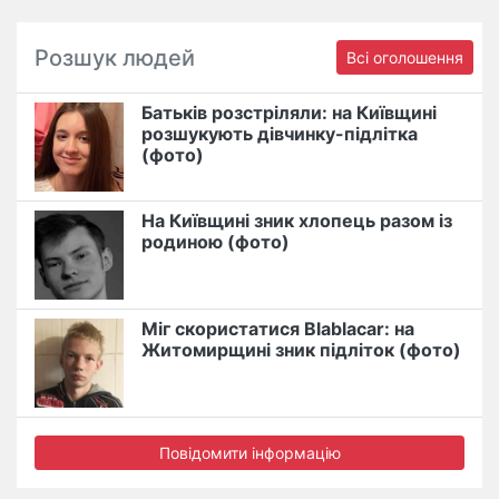
Розшук людей
Всі оголошення
Батьків розстріляли: на Київщині
розшукують дівчинку-підлітка
(фото)
На Київщині зник хлопець разом із
родиною (фото)
Міг скористатися Blablacar: на
Житомирщині зник підліток (фото)
Повідомити інформацію