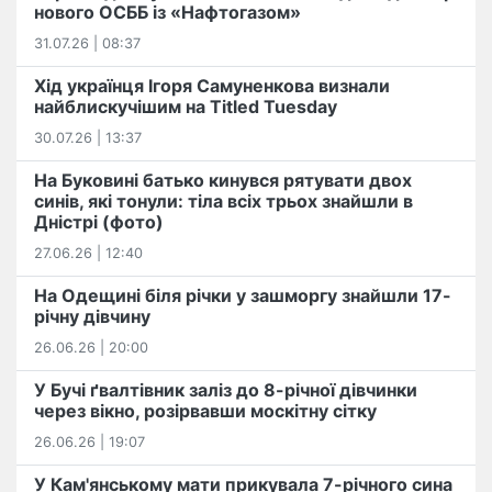
нового ОСББ із «Нафтогазом»
31.07.26 | 08:37
Хід українця Ігоря Самуненкова визнали
найблискучішим на Titled Tuesday
30.07.26 | 13:37
На Буковині батько кинувся рятувати двох
синів, які тонули: тіла всіх трьох знайшли в
Дністрі (фото)
27.06.26 | 12:40
На Одещині біля річки у зашморгу знайшли 17-
річну дівчину
26.06.26 | 20:00
У Бучі ґвалтівник заліз до 8-річної дівчинки
через вікно, розірвавши москітну сітку
26.06.26 | 19:07
У Кам'янському мати прикувала 7-річного сина