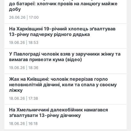
до батареї: хлопчик провів на ланцюгу майже
добу
26.06.26 | 17:00
На Харківщині 19-річний хлопець​ ️зґвалтував
13-річну падчерку рідного дядька
19.06.26 | 18:53
У Павлограді чоловік взяв у заручники жінку та
вимагав привезти кума (відео)
19.06.26 | 18:36
Жах на Київщині: чоловік перерізав горло
неповнолітній дівчині, коли та спала у своєму
ліжку
18.06.26 | 17:38
На Хмельниччині далекобійник намагався
зґвалтувати 13-річну дівчинку
18.06.26 | 16:18