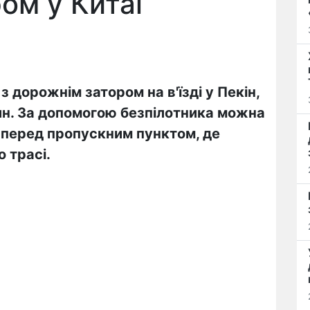
ом у Китаї
з дорожнім затором на в'їзді у Пекін,
ин. За допомогою безпілотника можна
 перед пропускним пунктом, де
 трасі.