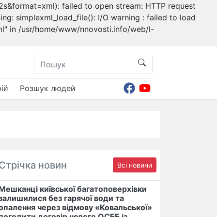
&format=xml): failed to open stream: HTTP request
: simplexml_load_file(): I/O warning : failed to load
 in /usr/home/www/nnovosti.info/web/l-
ій
Розшук людей
Стрічка новин
Всі новини
Мешканці київської багатоповерхівки
залишилися без гарячої води та
опалення через відмову «Ковальської»
погодити договір нового ОСББ із