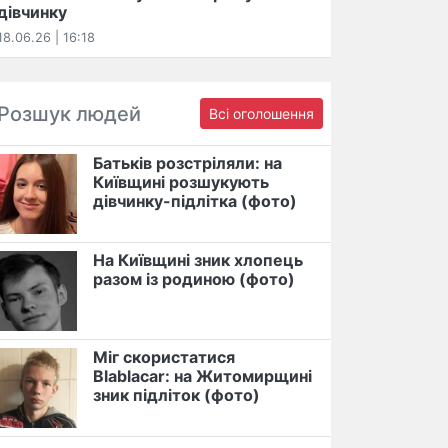
дівчинку
18.06.26 | 16:18
Розшук людей
Всі оголошення
Батьків розстріляли: на
Київщині розшукують
дівчинку-підлітка (фото)
На Київщині зник хлопець
разом із родиною (фото)
Міг скористатися
Blablacar: на Житомирщині
зник підліток (фото)