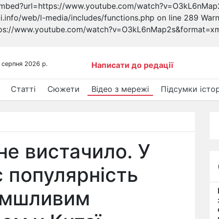
oembed?url=https://www.youtube.com/watch?v=O3kL6nMap2s
nfo/web/l-media/includes/functions.php on line 289 Warning
ttps://www.youtube.com/watch?v=O3kL6nMap2s&format=xml"
 серпня 2026 р.
Написати до редації
Статті
Сюжети
Відео з мережі
Підсумки істор
не вистачило. У
 популярність
ломшливим