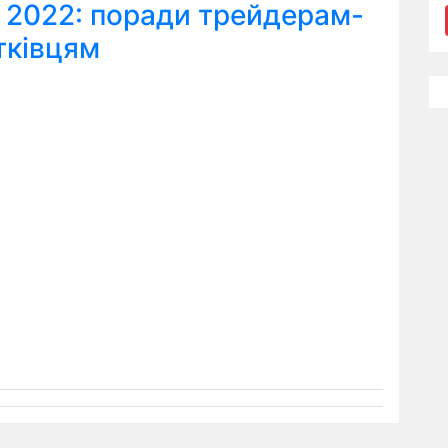
я 2022: поради трейдерам-
тківцям