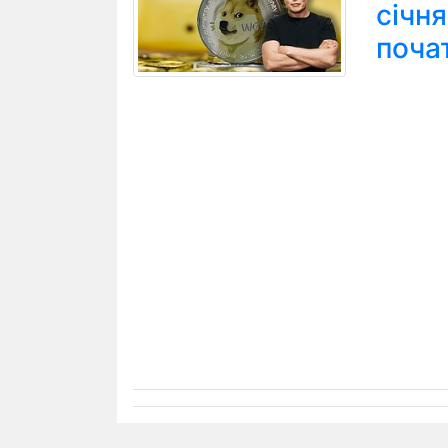
січн
поча