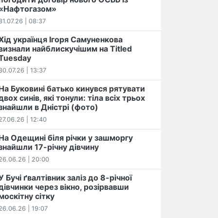
«Нафтогазом»
31.07.26 | 08:37
Хід українця Ігоря Самуненкова
визнали найблискучішим на Titled
Tuesday
30.07.26 | 13:37
На Буковині батько кинувся рятувати
двох синів, які тонули: тіла всіх трьох
знайшли в Дністрі (фото)
27.06.26 | 12:40
На Одещині біля річки у зашморгу
знайшли 17-річну дівчину
26.06.26 | 20:00
У Бучі ґвалтівник заліз до 8-річної
дівчинки через вікно, розірвавши
москітну сітку
26.06.26 | 19:07