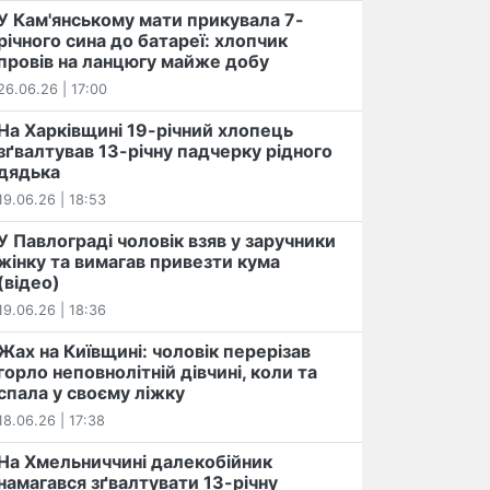
У Кам'янському мати прикувала 7-
річного сина до батареї: хлопчик
провів на ланцюгу майже добу
26.06.26 | 17:00
На Харківщині 19-річний хлопець​
️зґвалтував 13-річну падчерку рідного
дядька
19.06.26 | 18:53
У Павлограді чоловік взяв у заручники
жінку та вимагав привезти кума
(відео)
19.06.26 | 18:36
Жах на Київщині: чоловік перерізав
горло неповнолітній дівчині, коли та
спала у своєму ліжку
18.06.26 | 17:38
На Хмельниччині далекобійник
намагався зґвалтувати 13-річну