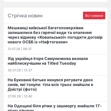
Стрічка новин
Всі новини
Мешканці київської багатоповерхівки
залишилися без гарячої води та опалення
через відмову «Ковальської» погодити договір
нового ОСББ із «Нафтогазом»
31.07.26 | 08:37
Хід українця Ігоря Самуненкова визнали
найблискучішим на Titled Tuesday
30.07.26 | 13:37
На Буковині батько кинувся рятувати двох
синів, які тонули: тіла всіх трьох знайшли в
Дністрі (фото)
27.06.26 | 12:40
На Одещині біля річки у зашморгу знайшли 17-
річну дівчину