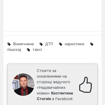
Вінниччина
ДТП
наркотики
пішохід
таксі
Стежте за
оновленнями на
сторінці ведучого
«Надзвичайних
новин»
Костянтина
Стогнія
в Facebook