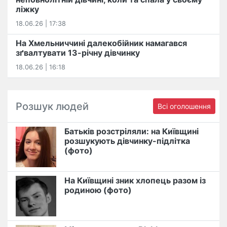
ліжку
18.06.26 | 17:38
На Хмельниччині далекобійник намагався
зґвалтувати 13-річну дівчинку
18.06.26 | 16:18
Розшук людей
Всі оголошення
Батьків розстріляли: на Київщині
розшукують дівчинку-підлітка
(фото)
На Київщині зник хлопець разом із
родиною (фото)