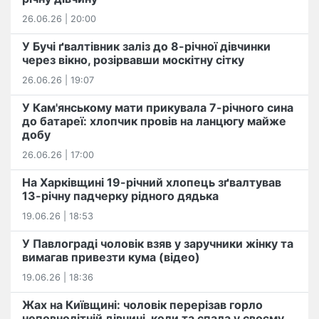
26.06.26 | 20:00
У Бучі ґвалтівник заліз до 8-річної дівчинки
через вікно, розірвавши москітну сітку
26.06.26 | 19:07
У Кам'янському мати прикувала 7-річного сина
до батареї: хлопчик провів на ланцюгу майже
добу
26.06.26 | 17:00
На Харківщині 19-річний хлопець​ ️зґвалтував
13-річну падчерку рідного дядька
19.06.26 | 18:53
У Павлограді чоловік взяв у заручники жінку та
вимагав привезти кума (відео)
19.06.26 | 18:36
Жах на Київщині: чоловік перерізав горло
неповнолітній дівчині, коли та спала у своєму