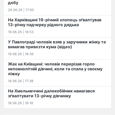
добу
26.06.26 | 17:00
На Харківщині 19-річний хлопець​ ️зґвалтував
13-річну падчерку рідного дядька
19.06.26 | 18:53
У Павлограді чоловік взяв у заручники жінку та
вимагав привезти кума (відео)
19.06.26 | 18:36
Жах на Київщині: чоловік перерізав горло
неповнолітній дівчині, коли та спала у своєму
ліжку
18.06.26 | 17:38
На Хмельниччині далекобійник намагався
зґвалтувати 13-річну дівчинку
18.06.26 | 16:18