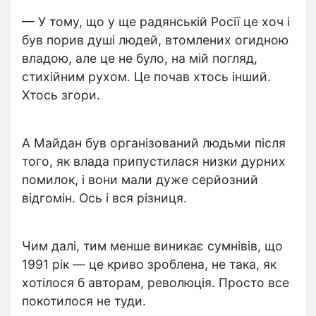
— У тому, що у ще радянській Росії це хоч і
був порив душі людей, втомлених огидною
владою, але це не було, на мій погляд,
стихійним рухом. Це почав хтось інший.
Хтось згори.
А Майдан був організований людьми після
того, як влада припустилася низки дурних
помилок, і вони мали дуже серйозний
відгомін. Ось і вся різниця.
Чим далі, тим менше виникає сумнівів, що
1991 рік — це криво зроблена, не така, як
хотілося б авторам, революція. Просто все
покотилося не туди.