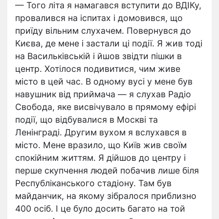
— Того літа я намагався вступити до ВДІКу,
провалився на іспитах і домовився, що
приїду вільним слухачем. Повернувся до
Києва, де мене і застали ці події. Я жив тоді
на Васильківській і йшов звідти пішки в
центр. Хотілося подивитися, чим живе
місто в цей час. В одному вусі у мене був
навушник від приймача — я слухав Радіо
Свобода, яке висвічувало в прямому ефірі
події, що відбувалися в Москві та
Ленінграді. Другим вухом я вслухався в
місто. Мене вразило, що Київ жив своїм
спокійним життям. Я дійшов до центру і
перше скупчення людей побачив лише біля
Республіканського стадіону. Там був
майданчик, на якому зібралося приблизно
400 осіб. І це було досить багато на той