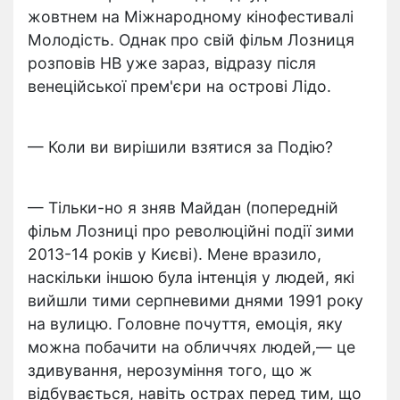
жовтнем на Міжнародному кінофестивалі
Молодість. Однак про свій фільм Лозниця
розповів НВ уже зараз, відразу після
венеційської прем'єри на острові Лідо.
— Коли ви вирішили взятися за Подію?
— Тільки-но я зняв Майдан (попередній
фільм Лозниці про революційні події зими
2013-14 років у Києві). Мене вразило,
наскільки іншою була інтенція у людей, які
вийшли тими серпневими днями 1991 року
на вулицю. Головне почуття, емоція, яку
можна побачити на обличчях людей,— це
здивування, нерозуміння того, що ж
відбувається, навіть острах перед тим, що