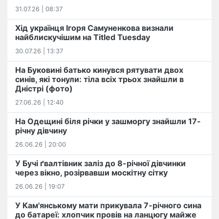
31.07.26 | 08:37
Хід українця Ігоря Самуненкова визнали
найблискучішим на Titled Tuesday
30.07.26 | 13:37
На Буковині батько кинувся рятувати двох
синів, які тонули: тіла всіх трьох знайшли в
Дністрі (фото)
27.06.26 | 12:40
На Одещині біля річки у зашморгу знайшли 17-
річну дівчину
26.06.26 | 20:00
У Бучі ґвалтівник заліз до 8-річної дівчинки
через вікно, розірвавши москітну сітку
26.06.26 | 19:07
У Кам'янському мати прикувала 7-річного сина
до батареї: хлопчик провів на ланцюгу майже