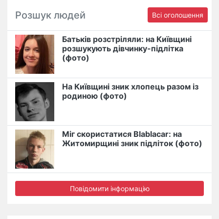
Розшук людей
Всі оголошення
Батьків розстріляли: на Київщині
розшукують дівчинку-підлітка
(фото)
На Київщині зник хлопець разом із
родиною (фото)
Міг скористатися Blablacar: на
Житомирщині зник підліток (фото)
Повідомити інформацію