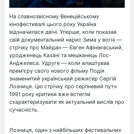
На славнозвісному Венеційському
кінофестивалі цього року Україна
відзначилася двічі. Уперше, коли показав
свій документальний нарис Зима у вогні —
стрічку про Майдан — Євген Афінеєвський,
уродженець Казані та мешканець Лос-
Анджелеса. Удруге — коли влаштував
прем'єру свого нового фільму Подія
знаменитий український режисер Сергій
Лозниця. Цю стрічку про серпневий путч
1991 року критики вже встигли
схарактеризувати як актуальний вислів про
сучасність.
Лозниця, один з найбільших фестивальних