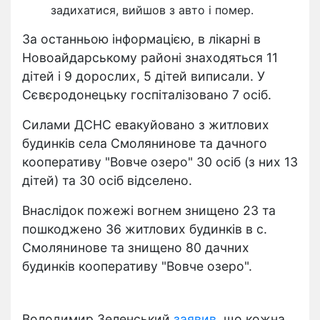
задихатися, вийшов з авто і помер.
За останньою інформацією, в лікарні в
Новоайдарському районі знаходяться 11
дітей і 9 дорослих, 5 дітей виписали. У
Сєвєродонецьку госпіталізовано 7 осіб.
Силами ДСНС евакуйовано з житлових
будинків села Смолянинове та дачного
кооперативу "Вовче озеро" 30 осіб (з них 13
дітей) та 30 осіб відселено.
Внаслідок пожежі вогнем знищено 23 та
пошкоджено 36 житлових будинків в с.
Смолянинове та знищено 80 дачних
будинків кооперативу "Вовче озеро".
Володимир Зеленський
заявив
, що кожна