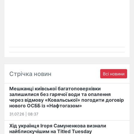
Стрічка новин
Всі новини
Мешканці київської багатоповерхівки
залишилися без гарячої води та опалення
через відмову «Ковальської» погодити договір
нового ОСББ із «Нафтогазом»
31.07.26 | 08:37
Хід українця Ігоря Самуненкова визнали
найблискучішим на Titled Tuesday