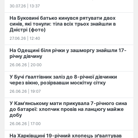
30.07.26 | 13:37
На Буковині батько кинувся рятувати двох
синів, які тонули: тіла всіх трьох знайшли в
Дністрі (фото)
27.06.26 | 12:40
На Одещині біля річки у зашморгу знайшли 17-
річну дівчину
26.06.26 | 20:00
У Бучі ґвалтівник заліз до 8-річної дівчинки
через вікно, розірвавши москітну сітку
26.06.26 | 19:07
У Кам'янському мати прикувала 7-річного сина
до батареї: хлопчик провів на ланцюгу майже
добу
26.06.26 | 17:00
На Харківщині 19-річний хлопець​ ️зґвалтував