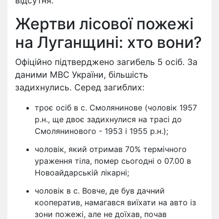
відсутня.
Жертви лісової пожежі
на Луганщині: хто вони?
Офіційно підтверджено загибель 5 осіб. За
даними МВС України,
більшість
задихнулись. Серед загиблих:
троє осіб в с. Смолянинове (чоловік 1957
р.н., ще двоє задихнулися на трасі до
Смолянинового - 1953 і 1955 р.н.);
чоловік, який отримав 70% термічного
ураження тіла, помер сьогодні о 07.00 в
Новоайдарській лікарні;
чоловік в с. Вовче, де був дачний
кооператив, намагався виїхати на авто із
зони пожежі, але не доїхав, почав