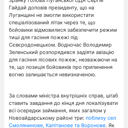
Зранку голова Луганської ОДА Сергій
Гайдай доповів президенту, що на
Луганщині не змогли використати
спеціалізований літак через те, що
бойовики відмовилися забезпечити режим
тиші для гасіння пожежі під
Сєвєродонецьком. Водночас Володимир
Зеленський розпорядився задіяти авіацію
для гасіння лісових пожеж, незважаючи на
те, що позиція бойовиків про припинення
вогню залишається невизначеною.
За словами міністра внутрішніх справ, штаб
ставить завдання до кінця дня локалізувати
всі осередки займання, яких загалом у
Новоайдарському районі три:
поблизу сел
Смолянинове, Капітанове та Воронове
. Як