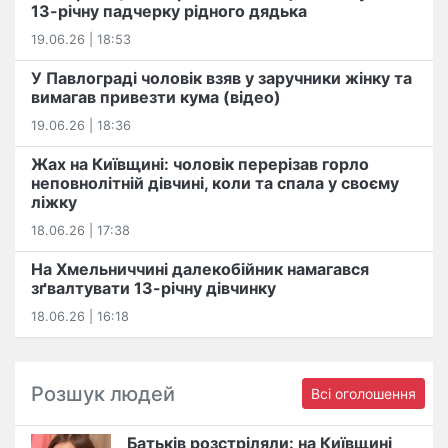
13-річну падчерку рідного дядька
19.06.26 | 18:53
У Павлограді чоловік взяв у заручники жінку та
вимагав привезти кума (відео)
19.06.26 | 18:36
Жах на Київщині: чоловік перерізав горло
неповнолітній дівчині, коли та спала у своєму
ліжку
18.06.26 | 17:38
На Хмельниччині далекобійник намагався
зґвалтувати 13-річну дівчинку
18.06.26 | 16:18
Розшук людей
Всі оголошення
Батьків розстріляли: на Київщині