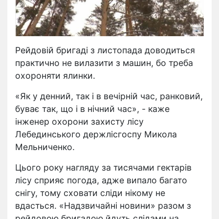
Рейдовій бригаді з листопада доводиться
практично не вилазити з машин, бо треба
охороняти ялинки.
«Як у денний, так і в вечірній час, ранковий,
буває так, що і в нічний час», - каже
інженер охорони захисту лісу
Лебединського держлісгоспу Микола
Мельниченко.
Цього року нагляду за тисячами гектарів
лісу сприяє погода, адже випало багато
снігу, тому сховати сліди нікому не
вдасться. «Надзвичайні новини» разом з
рейдовою бригадою йдуть слідами на