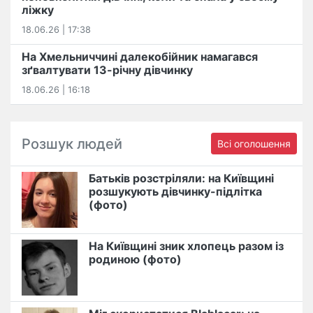
ліжку
18.06.26 | 17:38
На Хмельниччині далекобійник намагався
зґвалтувати 13-річну дівчинку
18.06.26 | 16:18
Розшук людей
Всі оголошення
Батьків розстріляли: на Київщині
розшукують дівчинку-підлітка
(фото)
На Київщині зник хлопець разом із
родиною (фото)