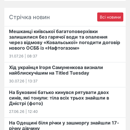
Стрічка новин
Всі новини
Мешканці київської багатоповерхівки
залишилися без гарячої води та опалення
через відмову «Ковальської» погодити договір
нового ОСББ із «Нафтогазом»
31.07.26 | 08:37
Хід українця Ігоря Самуненкова визнали
найблискучішим на Titled Tuesday
30.07.26 | 13:37
На Буковині батько кинувся рятувати двох
синів, які тонули: тіла всіх трьох знайшли в
Дністрі (фото)
27.06.26 | 12:40
На Одещині біля річки у зашморгу знайшли 17-
річну дівчину