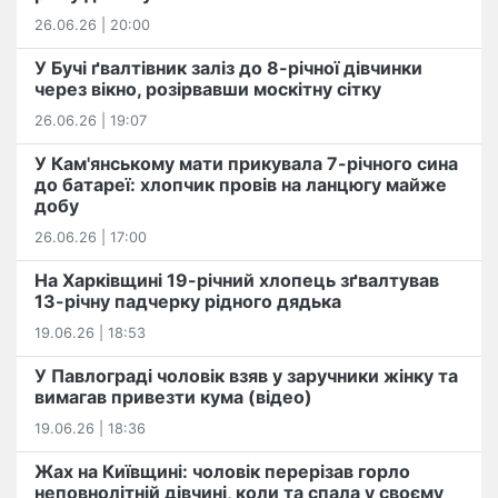
26.06.26 | 20:00
У Бучі ґвалтівник заліз до 8-річної дівчинки
через вікно, розірвавши москітну сітку
26.06.26 | 19:07
У Кам'янському мати прикувала 7-річного сина
до батареї: хлопчик провів на ланцюгу майже
добу
26.06.26 | 17:00
На Харківщині 19-річний хлопець​ ️зґвалтував
13-річну падчерку рідного дядька
19.06.26 | 18:53
У Павлограді чоловік взяв у заручники жінку та
вимагав привезти кума (відео)
19.06.26 | 18:36
Жах на Київщині: чоловік перерізав горло
неповнолітній дівчині, коли та спала у своєму