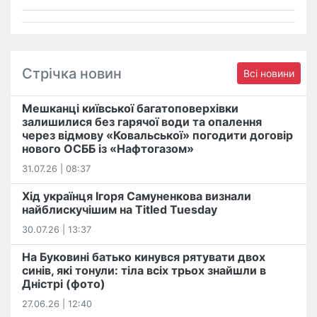
Стрічка новин
Всі новини
Мешканці київської багатоповерхівки
залишилися без гарячої води та опалення
через відмову «Ковальської» погодити договір
нового ОСББ із «Нафтогазом»
31.07.26 | 08:37
Хід українця Ігоря Самуненкова визнали
найблискучішим на Titled Tuesday
30.07.26 | 13:37
На Буковині батько кинувся рятувати двох
синів, які тонули: тіла всіх трьох знайшли в
Дністрі (фото)
27.06.26 | 12:40