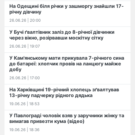
На Одещині біля річки у зашморгу знайшли 17-
річну дівчину
26.06.26 | 20:00
У Бучі ґвалтівник заліз до 8-річної дівчинки
через вікно, розірвавши москітну сітку
26.06.26 | 19:07
У Кам'янському мати прикувала 7-річного сина
до батареї: хлопчик провів на ланцюгу майже
добу
26.06.26 | 17:00
На Харківщині 19-річний хлопець​ ️зґвалтував
13-річну падчерку рідного дядька
19.06.26 | 18:53
У Павлограді чоловік взяв у заручники жінку та
вимагав привезти кума (відео)
19.06.26 | 18:36