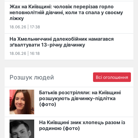
Жах на Київщині: чоловік перерізав горло
неповнолітній дівчині, коли та спала у своєму
ліжку
18.06.26 | 17:38
На Хмельниччині далекобійник намагався
зґвалтувати 13-річну дівчинку
18.06.26 | 16:18
Розшук людей
Всі оголошення
Батьків розстріляли: на Київщині
розшукують дівчинку-підлітка
(фото)
На Київщині зник хлопець разом із
родиною (фото)