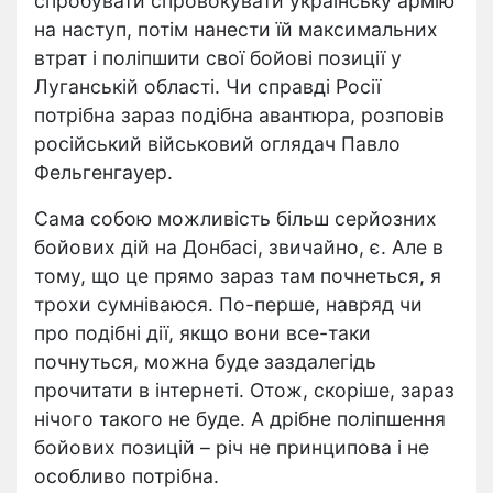
спробувати спровокувати українську армію
на наступ, потім нанести їй максимальних
втрат і поліпшити свої бойові позиції у
Луганській області. Чи справді Росії
потрібна зараз подібна авантюра, розповів
російський військовий оглядач Павло
Фельгенгауер.
Сама собою можливість більш серйозних
бойових дій на Донбасі, звичайно, є. Але в
тому, що це прямо зараз там почнеться, я
трохи сумніваюся. По-перше, навряд чи
про подібні дії, якщо вони все-таки
почнуться, можна буде заздалегідь
прочитати в інтернеті. Отож, скоріше, зараз
нічого такого не буде. А дрібне поліпшення
бойових позицій – річ не принципова і не
особливо потрібна.