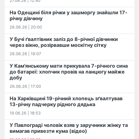
27.06.26 | 12:40
На Одещині біля річки у зашморгу знайшли 17-
річну дівчину
26.06.26 | 20:00
У Бучі ґвалтівник заліз до 8-річної дівчинки
через вікно, розірвавши москітну сітку
26.06.26 | 19:07
У Кам'янському мати прикувала 7-річного сина
до батареї: хлопчик провів на ланцюгу майже
добу
26.06.26 | 17:00
На Харківщині 19-річний хлопець​ ️зґвалтував
13-річну падчерку рідного дядька
19.06.26 | 18:53
У Павлограді чоловік взяв у заручники жінку та
вимагав привезти кума (відео)