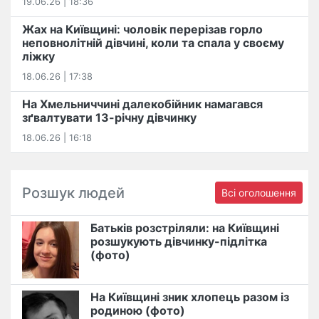
19.06.26 | 18:36
Жах на Київщині: чоловік перерізав горло
неповнолітній дівчині, коли та спала у своєму
ліжку
18.06.26 | 17:38
На Хмельниччині далекобійник намагався
зґвалтувати 13-річну дівчинку
18.06.26 | 16:18
Розшук людей
Всі оголошення
Батьків розстріляли: на Київщині
розшукують дівчинку-підлітка
(фото)
На Київщині зник хлопець разом із
родиною (фото)