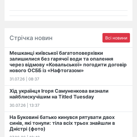
Стрічка новин
Всі новини
Мешканці київської багатоповерхівки
залишилися без гарячої води та опалення
через відмову «Ковальської» погодити договір
нового ОСББ із «Нафтогазом»
31.07.26 | 08:37
Хід українця Ігоря Самуненкова визнали
найблискучішим на Titled Tuesday
30.07.26 | 13:37
На Буковині батько кинувся рятувати двох
синів, які тонули: тіла всіх трьох знайшли в
Дністрі (фото)