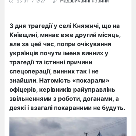
Надзвичайні новини
25-01-17 12:27
З дня трагедії у селі Княжичі, що на
Київщині, минає вже другий місяць,
але за цей час, попри очікування
українців почути імена винних у
трагедії та істинні причини
спецоперації, винних так і не
знайшли. Натомість «покарали»
офіцерів, керівників райуправлінь
звільненнями з роботи, доганами, а
деякі і взагалі покараними не будуть.