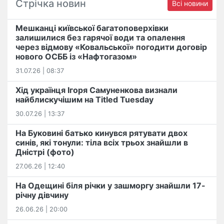
Стрічка новин
Всі новини
Мешканці київської багатоповерхівки
залишилися без гарячої води та опалення
через відмову «Ковальської» погодити договір
нового ОСББ із «Нафтогазом»
31.07.26 | 08:37
Хід українця Ігоря Самуненкова визнали
найблискучішим на Titled Tuesday
30.07.26 | 13:37
На Буковині батько кинувся рятувати двох
синів, які тонули: тіла всіх трьох знайшли в
Дністрі (фото)
27.06.26 | 12:40
На Одещині біля річки у зашморгу знайшли 17-
річну дівчину
26.06.26 | 20:00