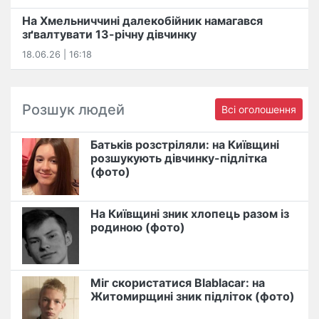
На Хмельниччині далекобійник намагався
зґвалтувати 13-річну дівчинку
18.06.26 | 16:18
Розшук людей
Всі оголошення
Батьків розстріляли: на Київщині
розшукують дівчинку-підлітка
(фото)
На Київщині зник хлопець разом із
родиною (фото)
Міг скористатися Blablacar: на
Житомирщині зник підліток (фото)