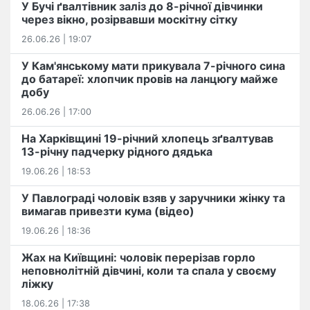
У Бучі ґвалтівник заліз до 8-річної дівчинки
через вікно, розірвавши москітну сітку
26.06.26 | 19:07
У Кам'янському мати прикувала 7-річного сина
до батареї: хлопчик провів на ланцюгу майже
добу
26.06.26 | 17:00
На Харківщині 19-річний хлопець​ ️зґвалтував
13-річну падчерку рідного дядька
19.06.26 | 18:53
У Павлограді чоловік взяв у заручники жінку та
вимагав привезти кума (відео)
19.06.26 | 18:36
Жах на Київщині: чоловік перерізав горло
неповнолітній дівчині, коли та спала у своєму
ліжку
18.06.26 | 17:38