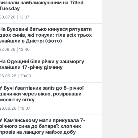
визнали найблискучішим на Titled
Tuesday
30.07.26 | 13:37
На Буковині батько кинувся рятувати
двох синів, які тонули: тіла всіх трьох
знайшли в Дністрі (фото)
27.06.26 | 12:40
На Одещині біля річки у зашморгу
знайшли 17-річну дівчину
26.06.26 | 20:00
У Бучі ґвалтівник заліз до 8-річної
дівчинки через вікно, розірвавши
москітну сітку
26.06.26 | 19:07
У Кам'янському мати прикувала 7-
річного сина до батареї: хлопчик
провів на ланцюгу майже добу