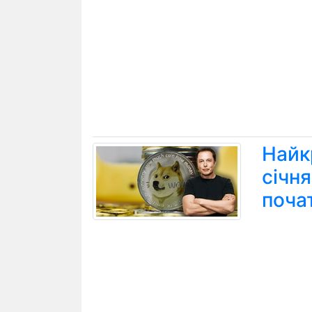
Найк
січн
поча