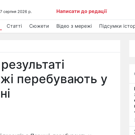
Написати до редації
 7 серпня 2026 р.
Статті
Сюжети
Відео з мережі
Підсумки істор
 результаті
ижі перебувають у
ні