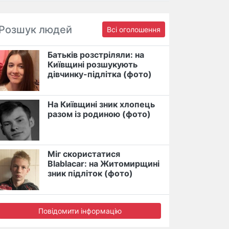
Розшук людей
Всі оголошення
Батьків розстріляли: на
Київщині розшукують
дівчинку-підлітка (фото)
На Київщині зник хлопець
разом із родиною (фото)
Міг скористатися
Blablacar: на Житомирщині
зник підліток (фото)
Повідомити інформацію