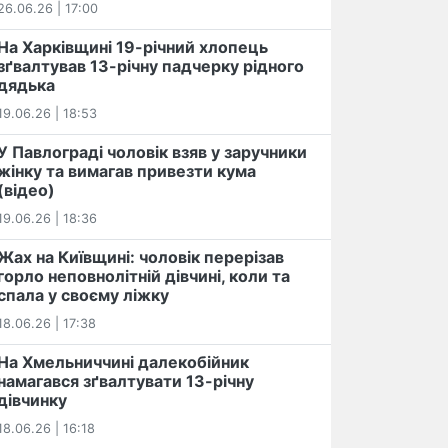
26.06.26 | 17:00
На Харківщині 19-річний хлопець​
️зґвалтував 13-річну падчерку рідного
дядька
19.06.26 | 18:53
У Павлограді чоловік взяв у заручники
жінку та вимагав привезти кума
(відео)
19.06.26 | 18:36
Жах на Київщині: чоловік перерізав
горло неповнолітній дівчині, коли та
спала у своєму ліжку
18.06.26 | 17:38
На Хмельниччині далекобійник
намагався зґвалтувати 13-річну
дівчинку
18.06.26 | 16:18