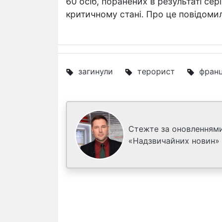
60 осіб, поранених в результаті сер
критичному стані. Про це повідомила
загинули
терорист
франц
Стежте за оновленнями
«Надзвичайних новин»