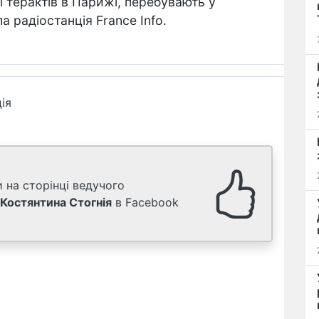
ії терактів в Парижі, перебувають у
 радіостанція France Info.
ія
 на сторінці ведучого
Костянтина Стогнія
в Facebook