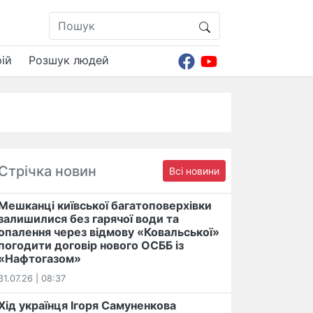
ій
Розшук людей
Стрічка новин
Всі новини
Мешканці київської багатоповерхівки
залишилися без гарячої води та
опалення через відмову «Ковальської»
погодити договір нового ОСББ із
«Нафтогазом»
31.07.26 | 08:37
Хід українця Ігоря Самуненкова