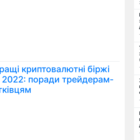
ращі криптовалютні біржі
я 2022: поради трейдерам-
тківцям