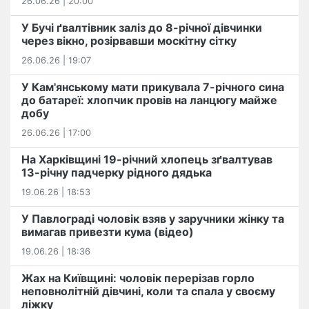
26.06.26 | 20:00
У Бучі ґвалтівник заліз до 8-річної дівчинки
через вікно, розірвавши москітну сітку
26.06.26 | 19:07
У Кам'янському мати прикувала 7-річного сина
до батареї: хлопчик провів на ланцюгу майже
добу
26.06.26 | 17:00
На Харківщині 19-річний хлопець​ ️зґвалтував
13-річну падчерку рідного дядька
19.06.26 | 18:53
У Павлограді чоловік взяв у заручники жінку та
вимагав привезти кума (відео)
19.06.26 | 18:36
Жах на Київщині: чоловік перерізав горло
неповнолітній дівчині, коли та спала у своєму
ліжку