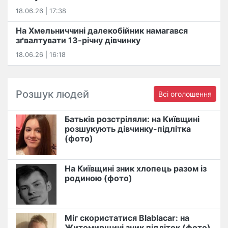
18.06.26 | 17:38
На Хмельниччині далекобійник намагався
зґвалтувати 13-річну дівчинку
18.06.26 | 16:18
Розшук людей
Всі оголошення
Батьків розстріляли: на Київщині
розшукують дівчинку-підлітка
(фото)
На Київщині зник хлопець разом із
родиною (фото)
Міг скористатися Blablacar: на
Житомирщині зник підліток (фото)