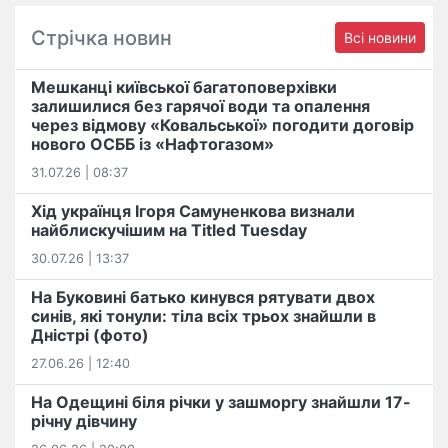
Стрічка новин
Всі новини
Мешканці київської багатоповерхівки
залишилися без гарячої води та опалення
через відмову «Ковальської» погодити договір
нового ОСББ із «Нафтогазом»
31.07.26 | 08:37
Хід українця Ігоря Самуненкова визнали
найблискучішим на Titled Tuesday
30.07.26 | 13:37
На Буковині батько кинувся рятувати двох
синів, які тонули: тіла всіх трьох знайшли в
Дністрі (фото)
27.06.26 | 12:40
На Одещині біля річки у зашморгу знайшли 17-
річну дівчину