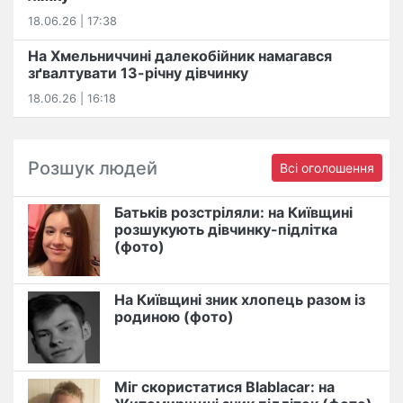
18.06.26 | 17:38
На Хмельниччині далекобійник намагався
зґвалтувати 13-річну дівчинку
18.06.26 | 16:18
Розшук людей
Всі оголошення
Батьків розстріляли: на Київщині
розшукують дівчинку-підлітка
(фото)
На Київщині зник хлопець разом із
родиною (фото)
Міг скористатися Blablacar: на