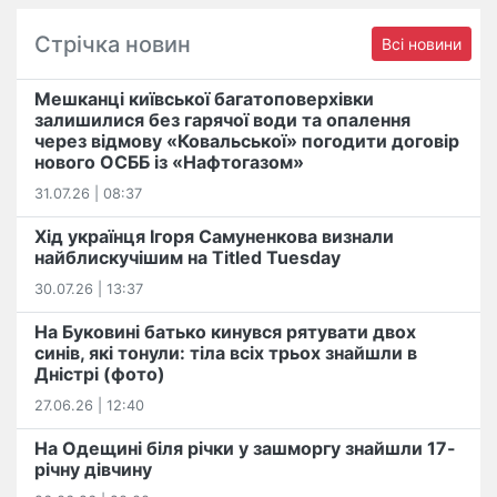
Стрічка новин
Всі новини
Мешканці київської багатоповерхівки
залишилися без гарячої води та опалення
через відмову «Ковальської» погодити договір
нового ОСББ із «Нафтогазом»
31.07.26 | 08:37
Хід українця Ігоря Самуненкова визнали
найблискучішим на Titled Tuesday
30.07.26 | 13:37
На Буковині батько кинувся рятувати двох
синів, які тонули: тіла всіх трьох знайшли в
Дністрі (фото)
27.06.26 | 12:40
На Одещині біля річки у зашморгу знайшли 17-
річну дівчину