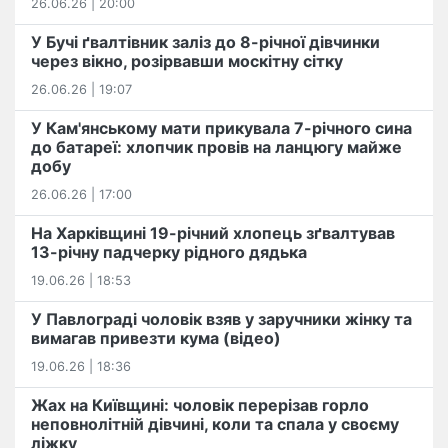
26.06.26 | 20:00
У Бучі ґвалтівник заліз до 8-річної дівчинки
через вікно, розірвавши москітну сітку
26.06.26 | 19:07
У Кам'янському мати прикувала 7-річного сина
до батареї: хлопчик провів на ланцюгу майже
добу
26.06.26 | 17:00
На Харківщині 19-річний хлопець​ ️зґвалтував
13-річну падчерку рідного дядька
19.06.26 | 18:53
У Павлограді чоловік взяв у заручники жінку та
вимагав привезти кума (відео)
19.06.26 | 18:36
Жах на Київщині: чоловік перерізав горло
неповнолітній дівчині, коли та спала у своєму
ліжку