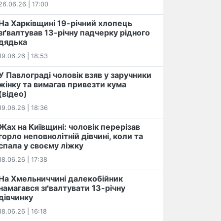
26.06.26 | 17:00
На Харківщині 19-річний хлопець​
️зґвалтував 13-річну падчерку рідного
дядька
19.06.26 | 18:53
У Павлограді чоловік взяв у заручники
жінку та вимагав привезти кума
(відео)
19.06.26 | 18:36
Жах на Київщині: чоловік перерізав
горло неповнолітній дівчині, коли та
спала у своєму ліжку
18.06.26 | 17:38
На Хмельниччині далекобійник
намагався зґвалтувати 13-річну
дівчинку
18.06.26 | 16:18