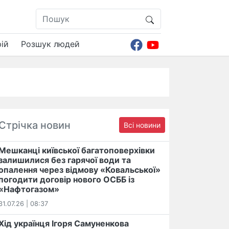
ій
Розшук людей
Стрічка новин
Всі новини
Мешканці київської багатоповерхівки
залишилися без гарячої води та
опалення через відмову «Ковальської»
погодити договір нового ОСББ із
«Нафтогазом»
31.07.26 | 08:37
Хід українця Ігоря Самуненкова