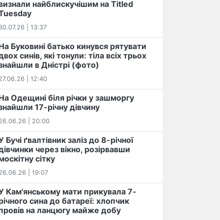
визнали найблискучішим на Titled
Tuesday
30.07.26 | 13:37
На Буковині батько кинувся рятувати
двох синів, які тонули: тіла всіх трьох
знайшли в Дністрі (фото)
27.06.26 | 12:40
На Одещині біля річки у зашморгу
знайшли 17-річну дівчину
26.06.26 | 20:00
У Бучі ґвалтівник заліз до 8-річної
дівчинки через вікно, розірвавши
москітну сітку
26.06.26 | 19:07
У Кам'янському мати прикувала 7-
річного сина до батареї: хлопчик
провів на ланцюгу майже добу