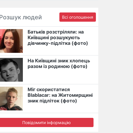
Розшук людей
Всі оголошення
Батьків розстріляли: на
Київщині розшукують
дівчинку-підлітка (фото)
На Київщині зник хлопець
разом із родиною (фото)
Міг скористатися
Blablacar: на Житомирщині
зник підліток (фото)
Повідомити інформацію