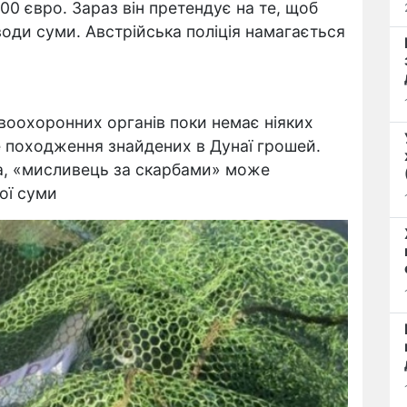
500 євро. Зараз він претендує на те, щоб
води суми. Австрійська поліція намагається
воохоронних органів поки немає ніяких
е походження знайдених в Дунаї грошей.
ва, «мисливець за скарбами» може
ої суми