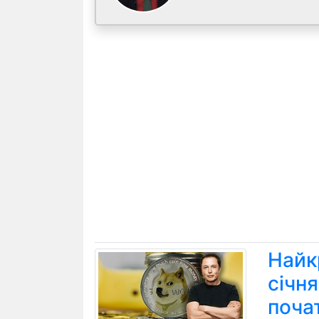
Найк
січн
поча