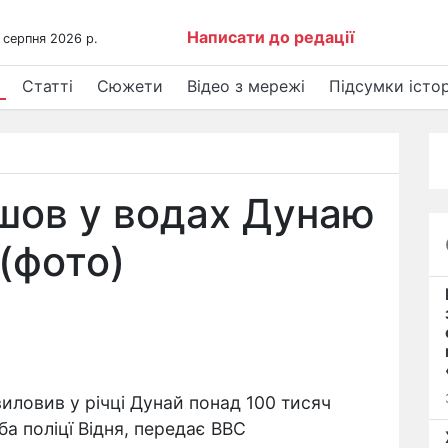
Написати до редації
 серпня 2026 р.
Статті
Сюжети
Відео з мережі
Підсумки істор
шов у водах Дунаю
(фото)
виловив у річці Дунай понад 100 тисяч
а поліцї Відня, передає BBC