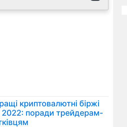
ращі криптовалютні біржі
я 2022: поради трейдерам-
тківцям