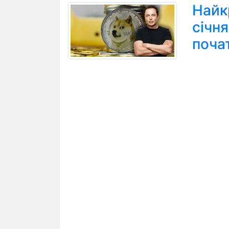
Найк
січн
поча