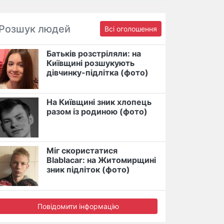
Розшук людей
Всі оголошення
Батьків розстріляли: на
Київщині розшукують
дівчинку-підлітка (фото)
На Київщині зник хлопець
разом із родиною (фото)
Міг скористатися
Blablacar: на Житомирщині
зник підліток (фото)
Повідомити інформацію