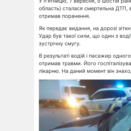
У п'ятницю, 7 вересня, о шостій ран
область) сталася смертельна ДТП, 
отримав поранення.
Як передає видання, на дорозі зіткну
Удар був такої сили, що один з воді
зустрічну смугу.
В результаті водій і пасажир одног
отримав травми. Його госпіталізув
лікарню. На даний момент він знахо