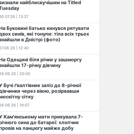
визнали найблискучішим на Titled
Tuesday
30.07.26 | 13:37
На Буковині батько кинувся рятувати
двох синів, які тонули: тіла всіх трьох
знайшли в Дністрі (фото)
27.06.26 | 12:40
На Одещині біля річки у зашморгу
знайшли 17-річну дівчину
26.06.26 | 20:00
У Бучі ґвалтівник заліз до 8-річної
дівчинки через вікно, розірвавши
москітну сітку
26.06.26 | 19:07
У Кам'янському мати прикувала 7-
річного сина до батареї: хлопчик
провів на ланцюгу майже добу