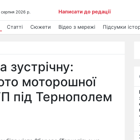
Написати до редації
 серпня 2026 р.
Статті
Сюжети
Відео з мережі
Підсумки істор
а зустрічну:
ото моторошної
П під Тернополем