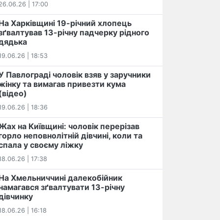
26.06.26 | 17:00
На Харківщині 19-річний хлопець​
️зґвалтував 13-річну падчерку рідного
дядька
19.06.26 | 18:53
У Павлограді чоловік взяв у заручники
жінку та вимагав привезти кума
(відео)
19.06.26 | 18:36
Жах на Київщині: чоловік перерізав
горло неповнолітній дівчині, коли та
спала у своєму ліжку
18.06.26 | 17:38
На Хмельниччині далекобійник
намагався зґвалтувати 13-річну
дівчинку
18.06.26 | 16:18