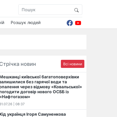
ій
Розшук людей
Стрічка новин
Всі новини
Мешканці київської багатоповерхівки
залишилися без гарячої води та
опалення через відмову «Ковальської»
погодити договір нового ОСББ із
«Нафтогазом»
31.07.26 | 08:37
Хід українця Ігоря Самуненкова