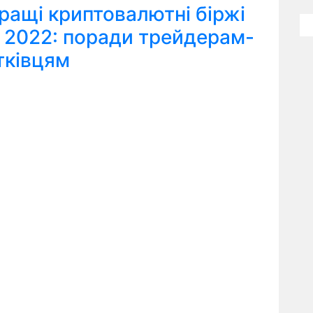
ращі криптовалютні біржі
я 2022: поради трейдерам-
тківцям