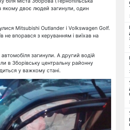
ку біля міста Зборова (Тернопільська
в якому двоє людей загинули, один
лися Mitsubishi Outlander і Volkswagen Golf.
їв не впорався з керуванням і виїхав на
о автомобіля загинули. А другий водій
али в Зборівську центральну районну
диться у важкому стані.