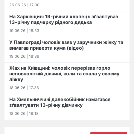
26.06.26 | 17:00
На Харківщині 19-річний хлопець​ ️зґвалтував
13-річну падчерку рідного дядька
19.06.26 | 18:53
У Павлограді чоловік взяв у заручники жінку та
вимагав привезти кума (відео)
19.06.26 | 18:36
Жах на Київщині: чоловік перерізав горло
неповнолітній дівчині, коли та спала у своєму
ліжку
18.06.26 | 17:38
На Хмельниччині далекобійник намагався
зґвалтувати 13-річну дівчинку
18.06.26 | 16:18