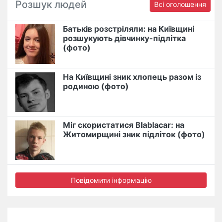
Розшук людей
Всі оголошення
Батьків розстріляли: на Київщині
розшукують дівчинку-підлітка
(фото)
На Київщині зник хлопець разом із
родиною (фото)
Міг скористатися Blablacar: на
Житомирщині зник підліток (фото)
Повідомити інформацію