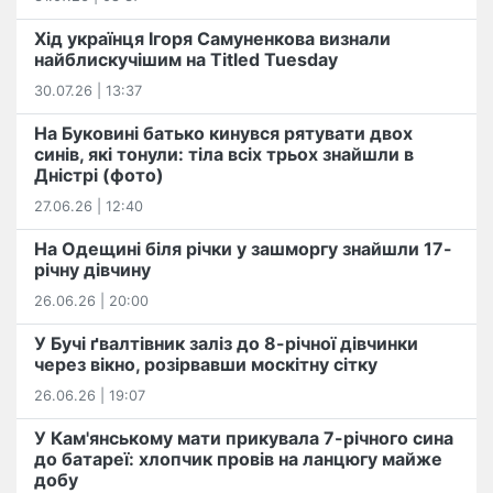
Хід українця Ігоря Самуненкова визнали
найблискучішим на Titled Tuesday
30.07.26 | 13:37
На Буковині батько кинувся рятувати двох
синів, які тонули: тіла всіх трьох знайшли в
Дністрі (фото)
27.06.26 | 12:40
На Одещині біля річки у зашморгу знайшли 17-
річну дівчину
26.06.26 | 20:00
У Бучі ґвалтівник заліз до 8-річної дівчинки
через вікно, розірвавши москітну сітку
26.06.26 | 19:07
У Кам'янському мати прикувала 7-річного сина
до батареї: хлопчик провів на ланцюгу майже
добу