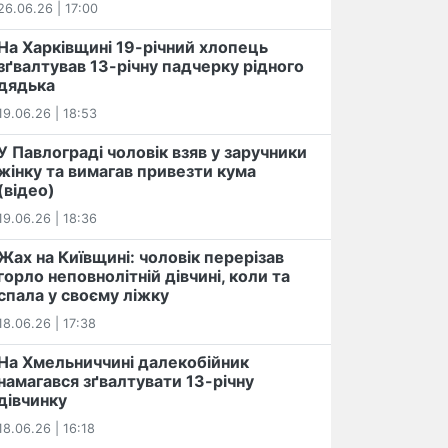
26.06.26 | 17:00
На Харківщині 19-річний хлопець​
️зґвалтував 13-річну падчерку рідного
дядька
19.06.26 | 18:53
У Павлограді чоловік взяв у заручники
жінку та вимагав привезти кума
(відео)
19.06.26 | 18:36
Жах на Київщині: чоловік перерізав
горло неповнолітній дівчині, коли та
спала у своєму ліжку
18.06.26 | 17:38
На Хмельниччині далекобійник
намагався зґвалтувати 13-річну
дівчинку
18.06.26 | 16:18