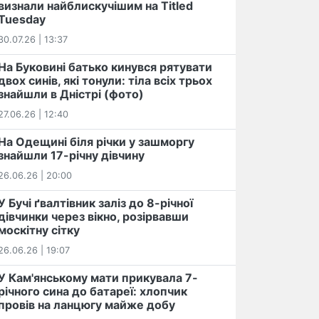
визнали найблискучішим на Titled
Tuesday
30.07.26 | 13:37
На Буковині батько кинувся рятувати
двох синів, які тонули: тіла всіх трьох
знайшли в Дністрі (фото)
27.06.26 | 12:40
На Одещині біля річки у зашморгу
знайшли 17-річну дівчину
26.06.26 | 20:00
У Бучі ґвалтівник заліз до 8-річної
дівчинки через вікно, розірвавши
москітну сітку
26.06.26 | 19:07
У Кам'янському мати прикувала 7-
річного сина до батареї: хлопчик
провів на ланцюгу майже добу