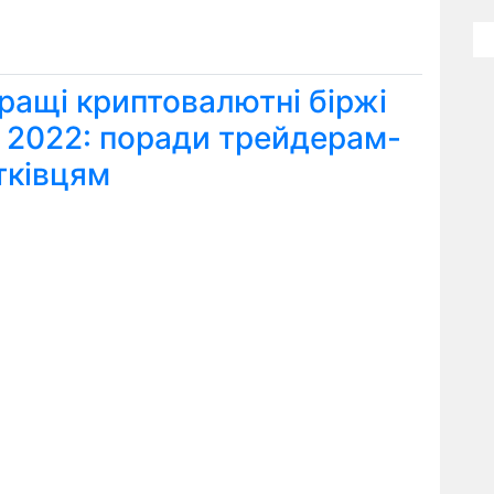
ращі криптовалютні біржі
я 2022: поради трейдерам-
тківцям