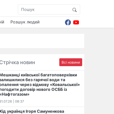
ій
Розшук людей
Стрічка новин
Всі новини
Мешканці київської багатоповерхівки
залишилися без гарячої води та
опалення через відмову «Ковальської»
погодити договір нового ОСББ із
«Нафтогазом»
31.07.26 | 08:37
Хід українця Ігоря Самуненкова