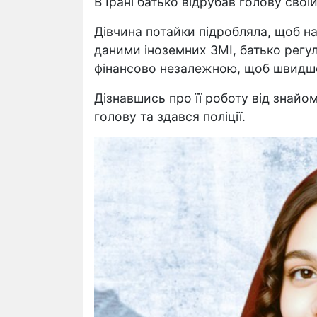
В Ірані батько відрубав голову своїй
Дівчина потайки підробляла, щоб н
даними іноземних ЗМІ, батько регуля
фінансово незалежною, щоб швидше 
Дізнавшись про її роботу від знайо
голову та здався поліції.