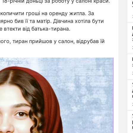
 18-річній доньці за роботу у салоні краси.
акопичити гроші на оренду житла. За
рно бив її та матір. Дівчина хотіла бути
втекти від батька-тирана.
мого, тиран прийшов у салон, відрубав їй