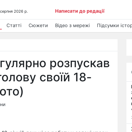
Написати до редації
 серпня 2026 р.
Статті
Сюжети
Відео з мережі
Підсумки істор
егулярно розпускав
голову своїй 18-
фото)
ини