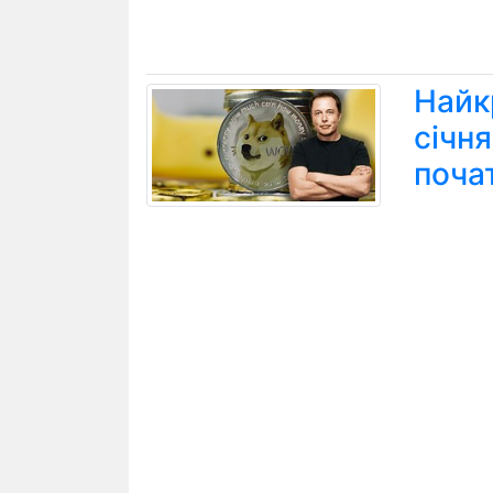
Найк
січн
поча