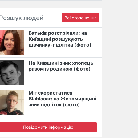
Розшук людей
Всі оголошення
Батьків розстріляли: на
Київщині розшукують
дівчинку-підлітка (фото)
На Київщині зник хлопець
разом із родиною (фото)
Міг скористатися
Blablacar: на Житомирщині
зник підліток (фото)
Повідомити інформацію