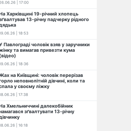
26.06.26 | 17:00
На Харківщині 19-річний хлопець​
️зґвалтував 13-річну падчерку рідного
дядька
19.06.26 | 18:53
У Павлограді чоловік взяв у заручники
жінку та вимагав привезти кума
(відео)
19.06.26 | 18:36
Жах на Київщині: чоловік перерізав
горло неповнолітній дівчині, коли та
спала у своєму ліжку
18.06.26 | 17:38
На Хмельниччині далекобійник
намагався зґвалтувати 13-річну
дівчинку
18.06.26 | 16:18