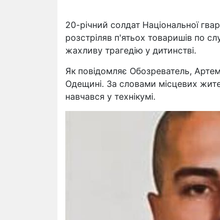
20-річний солдат Національної гвард
розстріляв п'ятьох товаришів по сл
жахливу трагедію у дитинстві.
Як повідомляє Обозреватель, Артемій
Одещині. За словами місцевих жите
навчався у технікумі.