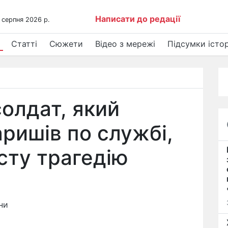
Написати до редації
 серпня 2026 р.
Статті
Сюжети
Відео з мережі
Підсумки істор
солдат, який
аришів по службі,
сту трагедію
ни