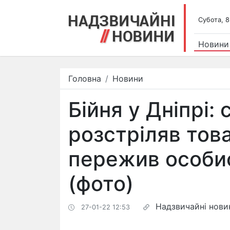
Субота, 8
Новини
Головна
Новини
Бійня у Дніпрі: 
розстріляв тов
пережив особи
(фото)
Надзвичайні нови
27-01-22 12:53