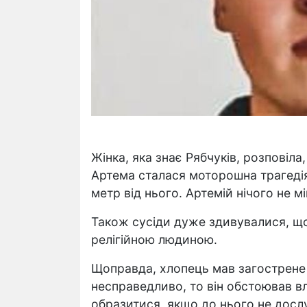
Жінка, яка знає Рябчуків, розповіла
Артема сталася моторошна трагедія
метр від нього. Артемій нічого не мі
Також сусіди дуже здивувалися, що 
релігійною людиною.
Щоправда, хлопець мав загострене
несправедливо, то він обстоював в
образитися, якщо до нього не досл