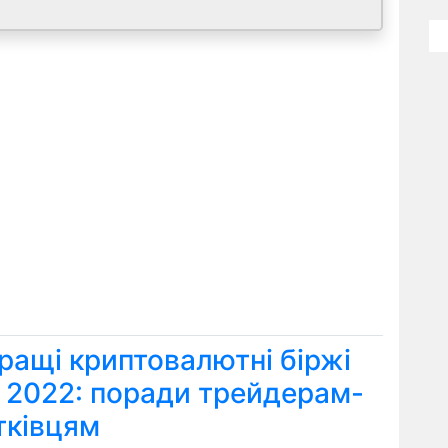
ращі криптовалютні біржі
я 2022: поради трейдерам-
тківцям