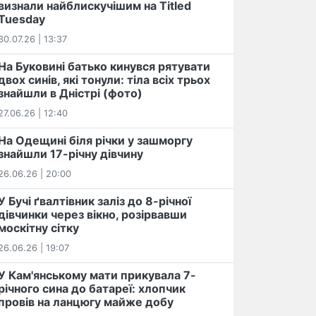
визнали найблискучішим на Titled
Tuesday
30.07.26 | 13:37
На Буковині батько кинувся рятувати
двох синів, які тонули: тіла всіх трьох
знайшли в Дністрі (фото)
27.06.26 | 12:40
На Одещині біля річки у зашморгу
знайшли 17-річну дівчину
26.06.26 | 20:00
У Бучі ґвалтівник заліз до 8-річної
дівчинки через вікно, розірвавши
москітну сітку
26.06.26 | 19:07
У Кам'янському мати прикувала 7-
річного сина до батареї: хлопчик
провів на ланцюгу майже добу