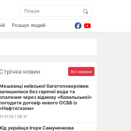
ій
Розшук людей
Стрічка новин
Всі новини
Мешканці київської багатоповерхівки
залишилися без гарячої води та
опалення через відмову «Ковальської»
погодити договір нового ОСББ із
«Нафтогазом»
31.07.26 | 08:37
Хід українця Ігоря Самуненкова