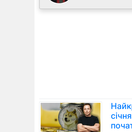
Найк
січн
поча