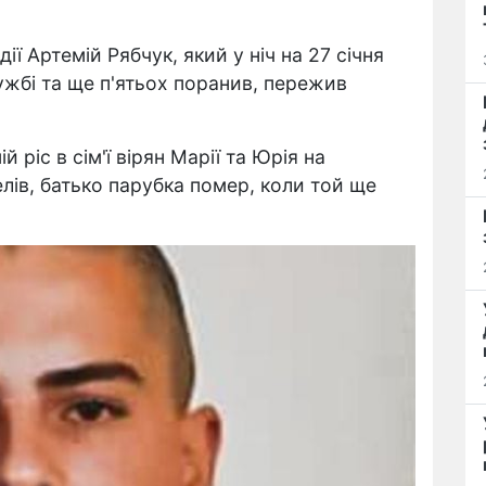
ії Артемій Рябчук, який у ніч на 27 січня
ужбі та ще п'ятьох поранив, пережив
 ріс в сім'ї вірян Марії та Юрія на
лів, батько парубка помер, коли той ще