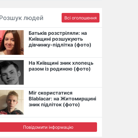
Розшук людей
Всі оголошення
Батьків розстріляли: на
Київщині розшукують
дівчинку-підлітка (фото)
На Київщині зник хлопець
разом із родиною (фото)
Міг скористатися
Blablacar: на Житомирщині
зник підліток (фото)
Повідомити інформацію