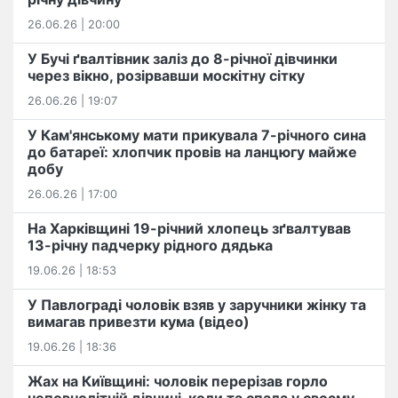
26.06.26 | 20:00
У Бучі ґвалтівник заліз до 8-річної дівчинки
через вікно, розірвавши москітну сітку
26.06.26 | 19:07
У Кам'янському мати прикувала 7-річного сина
до батареї: хлопчик провів на ланцюгу майже
добу
26.06.26 | 17:00
На Харківщині 19-річний хлопець​ ️зґвалтував
13-річну падчерку рідного дядька
19.06.26 | 18:53
У Павлограді чоловік взяв у заручники жінку та
вимагав привезти кума (відео)
19.06.26 | 18:36
Жах на Київщині: чоловік перерізав горло