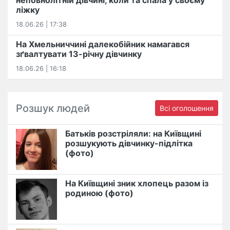
неповнолітній дівчині, коли та спала у своєму
ліжку
18.06.26 | 17:38
На Хмельниччині далекобійник намагався
зґвалтувати 13-річну дівчинку
18.06.26 | 16:18
Розшук людей
Всі оголошення
Батьків розстріляли: на Київщині
розшукують дівчинку-підлітка
(фото)
На Київщині зник хлопець разом із
родиною (фото)