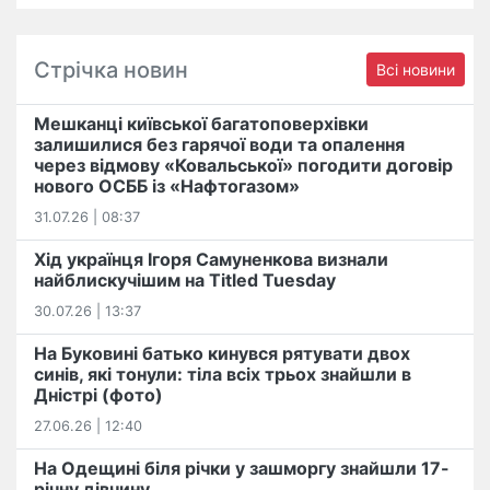
Стрічка новин
Всі новини
Мешканці київської багатоповерхівки
залишилися без гарячої води та опалення
через відмову «Ковальської» погодити договір
нового ОСББ із «Нафтогазом»
31.07.26 | 08:37
Хід українця Ігоря Самуненкова визнали
найблискучішим на Titled Tuesday
30.07.26 | 13:37
На Буковині батько кинувся рятувати двох
синів, які тонули: тіла всіх трьох знайшли в
Дністрі (фото)
27.06.26 | 12:40
На Одещині біля річки у зашморгу знайшли 17-
річну дівчину