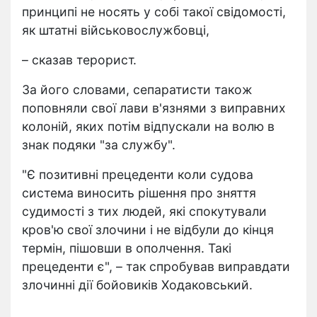
принципі не носять у собі такої свідомості,
як штатні військовослужбовці,
– сказав терорист.
За його словами, сепаратисти також
поповняли свої лави в'язнями з виправних
колоній, яких потім відпускали на волю в
знак подяки "за службу".
"Є позитивні прецеденти коли судова
система виносить рішення про зняття
судимості з тих людей, які спокутували
кров'ю свої злочини і не відбули до кінця
термін, пішовши в ополчення. Такі
прецеденти є", – так спробував виправдати
злочинні дії бойовиків Ходаковський.