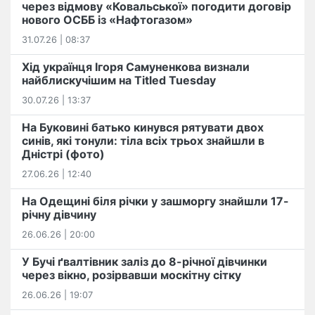
через відмову «Ковальської» погодити договір
нового ОСББ із «Нафтогазом»
31.07.26 | 08:37
Хід українця Ігоря Самуненкова визнали
найблискучішим на Titled Tuesday
30.07.26 | 13:37
На Буковині батько кинувся рятувати двох
синів, які тонули: тіла всіх трьох знайшли в
Дністрі (фото)
27.06.26 | 12:40
На Одещині біля річки у зашморгу знайшли 17-
річну дівчину
26.06.26 | 20:00
У Бучі ґвалтівник заліз до 8-річної дівчинки
через вікно, розірвавши москітну сітку
26.06.26 | 19:07