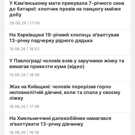
У Кам'янському мати прикувала 7-річного сина
до батареї: хлопчик провів на ланцюгу майже
добу
26.06.26 | 17:00
На Харківщині 19-річний хлопець​ ️зґвалтував
13-річну падчерку рідного дядька
19.06.26 | 18:53
У Павлограді чоловік взяв у заручники жінку та
вимагав привезти кума (відео)
19.06.26 | 18:36
Жах на Київщині: чоловік перерізав горло
неповнолітній дівчині, коли та спала у своєму
ліжку
18.06.26 | 17:38
На Хмельниччині далекобійник намагався
зґвалтувати 13-річну дівчинку
18.06.26 | 16:18