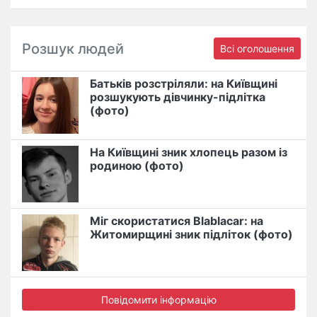
Розшук людей
Всі оголошення
Батьків розстріляли: на Київщині
розшукують дівчинку-підлітка
(фото)
На Київщині зник хлопець разом із
родиною (фото)
Міг скористатися Blablacar: на
Житомирщині зник підліток (фото)
Повідомити інформацію