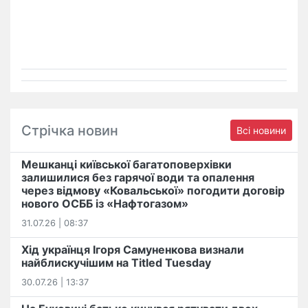
Стрічка новин
Всі новини
Мешканці київської багатоповерхівки
залишилися без гарячої води та опалення
через відмову «Ковальської» погодити договір
нового ОСББ із «Нафтогазом»
31.07.26 | 08:37
Хід українця Ігоря Самуненкова визнали
найблискучішим на Titled Tuesday
30.07.26 | 13:37