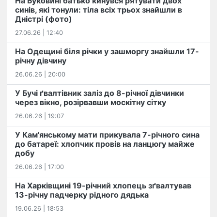
На Буковині батько кинувся рятувати двох
синів, які тонули: тіла всіх трьох знайшли в
Дністрі (фото)
27.06.26 | 12:40
На Одещині біля річки у зашморгу знайшли 17-
річну дівчину
26.06.26 | 20:00
У Бучі ґвалтівник заліз до 8-річної дівчинки
через вікно, розірвавши москітну сітку
26.06.26 | 19:07
У Кам'янському мати прикувала 7-річного сина
до батареї: хлопчик провів на ланцюгу майже
добу
26.06.26 | 17:00
На Харківщині 19-річний хлопець​ ️зґвалтував
13-річну падчерку рідного дядька
19.06.26 | 18:53