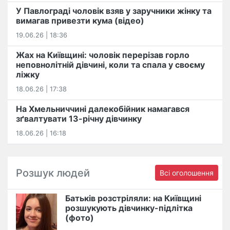
У Павлограді чоловік взяв у заручники жінку та
вимагав привезти кума (відео)
19.06.26 | 18:36
Жах на Київщині: чоловік перерізав горло
неповнолітній дівчині, коли та спала у своєму
ліжку
18.06.26 | 17:38
На Хмельниччині далекобійник намагався
зґвалтувати 13-річну дівчинку
18.06.26 | 16:18
Розшук людей
Всі оголошення
Батьків розстріляли: на Київщині
розшукують дівчинку-підлітка
(фото)