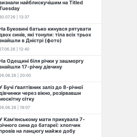
визнали найблискучішим на Titled
Tuesday
30.07.26 | 13:37
На Буковині батько кинувся рятувати
двох синів, які тонули: тіла всіх трьох
знайшли в Дністрі (фото)
27.06.26 | 12:40
На Одещині біля річки у зашморгу
знайшли 17-річну дівчину
26.06.26 | 20:00
У Бучі ґвалтівник заліз до 8-річної
дівчинки через вікно, розірвавши
москітну сітку
26.06.26 | 19:07
У Кам'янському мати прикувала 7-
річного сина до батареї: хлопчик
провів на ланцюгу майже добу