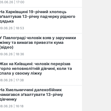
26.06.26 | 17:00
На Харківщині 19-річний хлопець​
️зґвалтував 13-річну падчерку рідного
дядька
19.06.26 | 18:53
У Павлограді чоловік взяв у заручники
жінку та вимагав привезти кума
(відео)
19.06.26 | 18:36
Жах на Київщині: чоловік перерізав
горло неповнолітній дівчині, коли та
спала у своєму ліжку
18.06.26 | 17:38
На Хмельниччині далекобійник
намагався зґвалтувати 13-річну
дівчинку
18.06.26 | 16:18