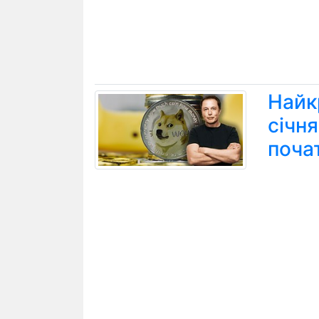
Найк
січн
поча