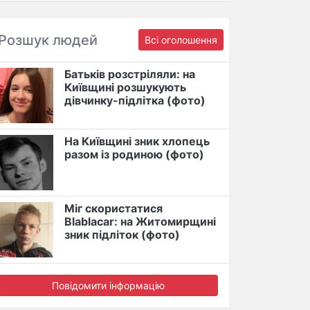
Розшук людей
Всі оголошення
Батьків розстріляли: на
Київщині розшукують
дівчинку-підлітка (фото)
На Київщині зник хлопець
разом із родиною (фото)
Міг скористатися
Blablacar: на Житомирщині
зник підліток (фото)
Повідомити інформацію