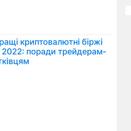
ращі криптовалютні біржі
я 2022: поради трейдерам-
тківцям