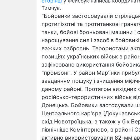
сторінці
у Фейсбук написав координат
Тимчук.
"Бойовики застосовували стрілецьк
протипіхотні та протитанкові грана
танки, бойові броньовані машини і 
нарощування сил і засобів бойовикі
важких озброєнь. Терористами акт
позиціях українських військ в район
зафіксовано використання бойовик
"промзоні". У район Мар'їнки прибу
завданням пошуку і знищення міфічн
даному районі. Протягом вихідних с
російсько-терористичних військ від
Донецька. Бойовики застосували ш
Центрального кар'єра (Докучаєвськ)
схід Новотроїцька, а також у бік Бе
північніше Комінтерново, в районі С
активно використовували 82-мм ав