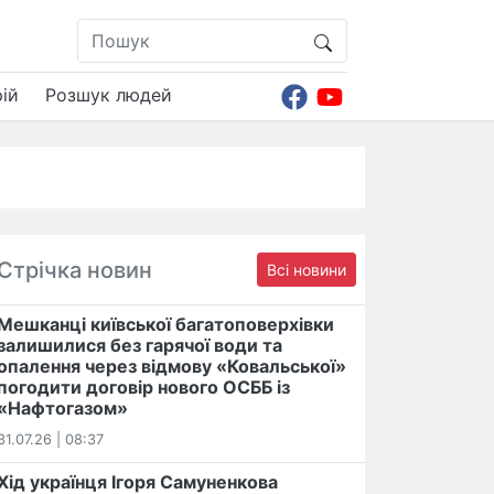
ій
Розшук людей
Стрічка новин
Всі новини
Мешканці київської багатоповерхівки
залишилися без гарячої води та
опалення через відмову «Ковальської»
погодити договір нового ОСББ із
«Нафтогазом»
31.07.26 | 08:37
Хід українця Ігоря Самуненкова