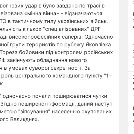
огневих ударів було завдано по трасі в
ізована «мінна війна» - відзначаються
ТО в тактичному тилу українських військ.
яльність кількох "спеціалізованих" ДРГ
аді високопрофесійних саперів. Одночасно
чної групи терористів по рубежу Яковлівка
 Тореза бойовики під контролем російських
з РФ закінчують обладнання нового
 в умовах суворої секретності. За
 роль центрального командного пункту "1-
к
Р" одночасно почали поширюватися чутки
Згідно поширеної інформації, даний наступ
 метою "зіпсування" населенню окупованих
ного Великдня».