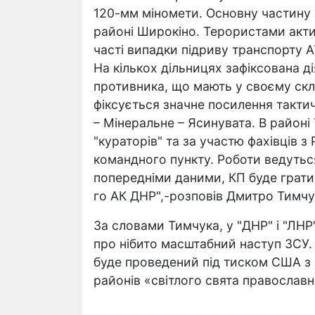
120-мм міномети. Основну частину в
районі Широкіно. Терористами актив
часті випадки підриву транспорту А
На кількох дільницях зафіксована ді
противника, що мають у своєму скл
фіксується значне посилення такти
– Мінеральне – Ясинувата. В районі
"кураторів" та за участю фахівців 
командного пункту. Роботи ведуться
попередніми даними, КП буде грати
го АК ДНР",-розповів Дмитро Тимчу
За словами Тимчука, у "ДНР" і "ЛН
про нібито масштабний наступ ЗСУ. 
буде проведений під тиском США з
районів «світлого свята православ