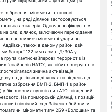
ор групи Інформаційний Спротив Дмитро
е озброєння, міномети , станкові
томети , на ряді ділянок застосовуються
ствольна артилерія. Одночасно фіксується
в на ряді ділянок, включаючи перекидання
ивно наносилися мінометні удари по
і Авдіївки, також в даному районі двічі
ами батареї 122-мм гармат Д-30А у
ла група «антиснайперов» терористів із
их "снайперів НАТО", які нібито оперують в
постерігалася значна активізація
разу на декількох ділянках на південь від
татне озброєння БМП-2, БМП-1 в районі
 у бік опорних пунктів сил АТО -південний
резового. На приморській ділянці, з позицій
аханки і північний схід Заїченко бойовики
томатичні міномети типу 2Б9 «Волошка» та