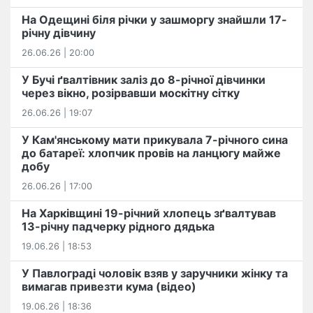
На Одещині біля річки у зашморгу знайшли 17-
річну дівчину
26.06.26 | 20:00
У Бучі ґвалтівник заліз до 8-річної дівчинки
через вікно, розірвавши москітну сітку
26.06.26 | 19:07
У Кам'янському мати прикувала 7-річного сина
до батареї: хлопчик провів на ланцюгу майже
добу
26.06.26 | 17:00
На Харківщині 19-річний хлопець​ ️зґвалтував
13-річну падчерку рідного дядька
19.06.26 | 18:53
У Павлограді чоловік взяв у заручники жінку та
вимагав привезти кума (відео)
19.06.26 | 18:36