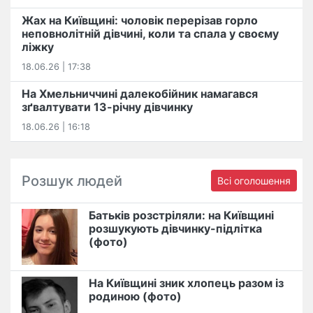
Жах на Київщині: чоловік перерізав горло
неповнолітній дівчині, коли та спала у своєму
ліжку
18.06.26 | 17:38
На Хмельниччині далекобійник намагався
зґвалтувати 13-річну дівчинку
18.06.26 | 16:18
Розшук людей
Всі оголошення
Батьків розстріляли: на Київщині
розшукують дівчинку-підлітка
(фото)
На Київщині зник хлопець разом із
родиною (фото)