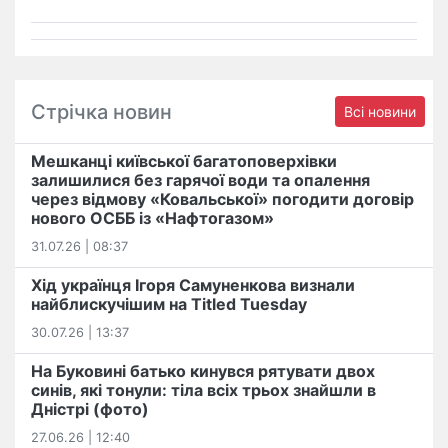
Стрічка новин
Всі новини
Мешканці київської багатоповерхівки
залишилися без гарячої води та опалення
через відмову «Ковальської» погодити договір
нового ОСББ із «Нафтогазом»
31.07.26 | 08:37
Хід українця Ігоря Самуненкова визнали
найблискучішим на Titled Tuesday
30.07.26 | 13:37
На Буковині батько кинувся рятувати двох
синів, які тонули: тіла всіх трьох знайшли в
Дністрі (фото)
27.06.26 | 12:40